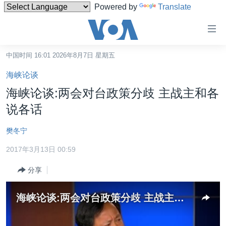
Powered by
Translate
无
障
碍
中国时间 16:01 2026年8月7日 星期五
主页
链
海峡论谈
接
美国
海峡论谈:两会对台政策分歧 主战主和各
跳
中国
说各话
转
台湾
到
樊冬宁
内
港澳
容
2017年3月13日 00:59
国际
跳
分享
转
分类新闻
最新国际新闻
到
美中关系
印太
经济·金融·贸易
导
海峡论谈:两会对台政策分歧 主战主和各说各话
航
热点专题
中东
人权·法律·宗教
跳