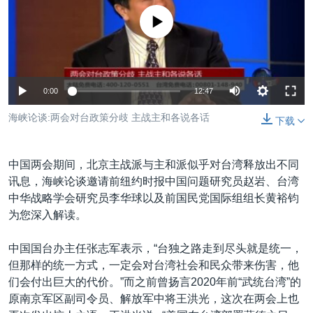
VOA视频
欧洲
科教·文娱·体健
白宫要闻
转
没有媒体可用资源
到
VOA今日焦点
非洲
军事
国会报道
检
中文广播
美洲
劳工
美中关系
索
全球议题
环境
美国建国250周年
关注我们
0:00
12:47
埃博拉疫情
海峡论谈:两会对台政策分歧 主战主和各说各话
下载
美国之音专访
重要讲话与声明
中国两会期间，北京主战派与主和派似乎对台湾释放出不同
台海两岸关系
讯息，海峡论谈邀请前纽约时报中国问题研究员赵岩、台湾
其他语言网站
中华战略学会研究员李华球以及前国民党国际组组长黄裕钧
南中国海争端
为您深入解读。
关注西藏
中国国台办主任张志军表示，“台独之路走到尽头就是统一，
关注新疆
但那样的统一方式，一定会对台湾社会和民众带来伤害，他
GEN Z 看美国
们会付出巨大的代价。”而之前曾扬言2020年前“武统台湾”的
原南京军区副司令员、解放军中将王洪光，这次在两会上也