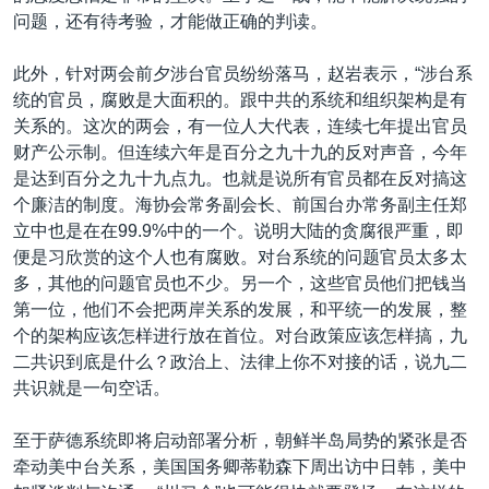
问题，还有待考验，才能做正确的判读。
此外，针对两会前夕涉台官员纷纷落马，赵岩表示，“涉台系
统的官员，腐败是大面积的。跟中共的系统和组织架构是有
关系的。这次的两会，有一位人大代表，连续七年提出官员
财产公示制。但连续六年是百分之九十九的反对声音，今年
是达到百分之九十九点九。也就是说所有官员都在反对搞这
个廉洁的制度。海协会常务副会长、前国台办常务副主任郑
立中也是在在99.9%中的一个。说明大陆的贪腐很严重，即
便是习欣赏的这个人也有腐败。对台系统的问题官员太多太
多，其他的问题官员也不少。另一个，这些官员他们把钱当
第一位，他们不会把两岸关系的发展，和平统一的发展，整
个的架构应该怎样进行放在首位。对台政策应该怎样搞，九
二共识到底是什么？政治上、法律上你不对接的话，说九二
共识就是一句空话。
至于萨德系统即将启动部署分析，朝鲜半岛局势的紧张是否
牵动美中台关系，美国国务卿蒂勒森下周出访中日韩，美中