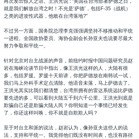
再次发出惊人之语。王洪光说 : “美国在台湾部署萨德之日，
就是我们解放台湾之时！不光是‘萨德’，包括F-35（战机）
之类的进攻性武器，他敢在台湾落地?”
不过另一方面，国务院总理李克强强调坚持不移推动和平统
一进程。全国政协委员、海协会副会长孙亚夫也说要尽最大
努力争取和平统一。
针对北京对台主战派的声音，前纽约时报中国问题研究员赵
岩在海峡论谈节目中指出，像王洪光这样的人，大陆有很
多，包括罗援。罗援十天前讲，你把萨德放在南韩试一试，
我们马上外科手术定点清除。他语音未落，马上萨德去了。
王洪光其实比我们都清楚，台湾所拥有的雷达系统远比萨德
要先进的多，可以看到大陆五千到六千公里。王洪光到底是
欺骗自己还是欺骗大陆人民？你明知道一个事情已经发生
了，你还这样叫唤，你不就是自欺欺人吗？
至于对台主和派的说法，赵岩认为，像孙亚夫这些人的说
法，支持和平统一。我觉得他们既没有时间表，也没有路径