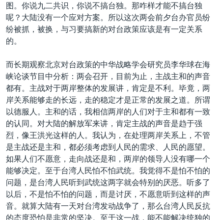
图。你说九二共识，你说不搞台独。那咋样才能不搞台独
呢？大陆没有一个应对方案。所以这次两会前夕台办官员纷
纷被抓，被换，与习要搞新的对台政策应该是有一定关系
的。
而长期观察北京对台政策的中华战略学会研究员李华球在海
峡论谈节目中分析：两会召开，目前为止，主战主和的声音
都有。主战对于两岸整体的发展讲，肯定是不利。毕竟，两
岸关系能够走的长远，走的稳定才是正常的发展之道。所谓
以德服人。主和的话，我相信两岸的人们对于主和都有一致
的认同。对大陆的解放军来讲，肯定主战的声音是趋于强
烈，像王洪光这样的人。我认为，在处理两岸关系上，不管
是主战还是主和，都必须考虑到人民的需求、人民的愿望。
如果人们不愿意，走向战还是和，两岸的领导人没有哪一个
能够决定。至于台湾人民怕不怕武统。我觉得不是怕不怕的
问题，是台湾人民听到武统这两字就会特别的厌恶。听多了
以后，不是怕不怕的问题，而是讨厌，不愿意听到这样的声
音。就算大陆有一天对台湾发动战争了，那么台湾人民反抗
的态度恐怕是非常的坚决。至于这一战，能不能解决统独的