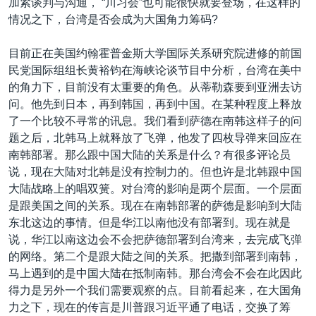
加紧谈判与沟通， “川习会”也可能很快就要登场，在这样的
情况之下，台湾是否会成为大国角力筹码?
目前正在美国约翰霍普金斯大学国际关系研究院进修的前国
民党国际组组长黄裕钧在海峡论谈节目中分析，台湾在美中
的角力下，目前没有太重要的角色。从蒂勒森要到亚洲去访
问。他先到日本，再到韩国，再到中国。在某种程度上释放
了一个比较不寻常的讯息。我们看到萨德在南韩这样子的问
题之后，北韩马上就释放了飞弹，他发了四枚导弹来回应在
南韩部署。那么跟中国大陆的关系是什么？有很多评论员
说，现在大陆对北韩是没有控制力的。但也许是北韩跟中国
大陆战略上的唱双簧。对台湾的影响是两个层面。一个层面
是跟美国之间的关系。现在在南韩部署的萨德是影响到大陆
东北这边的事情。但是华江以南他没有部署到。现在就是
说，华江以南这边会不会把萨德部署到台湾来，去完成飞弹
的网络。第二个是跟大陆之间的关系。把撒到部署到南韩，
马上遇到的是中国大陆在抵制南韩。那台湾会不会在此因此
得力是另外一个我们需要观察的点。目前看起来，在大国角
力之下，现在的传言是川普跟习近平通了电话，交换了筹