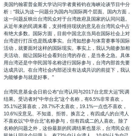
美国约翰霍普金斯大学访问学者黄裕钧在海峡论谈节目中分
析：“我认为这一问题分为国内与国际两个层面。国内方面，
这一问题反映出台湾民众对于台湾政府及国家的认同问题。
从近年来的民调来看，支持维持现状的意见在台湾民众中占
有绝大多数。国际方面，目前中国北京当局在国际社会上对
台湾进行打压也是既成事实。台湾如想参与体育赛事等国际
活动，就要面对这样的国际现实。事实上，我认为能参加相
关活动、能让国际社会看到台湾的存在，是当务之急。具体
用台湾还是中华民国等名称进行国际参与，台湾内部首先要
达成共识。在台湾社会内部还没有达成共识的前提下，我认
为能够参与就是好事。”
台湾民意基金会日前公布“台湾认同与2017台北世大运”民调
结果。受访者对“中华台北”这个名称，有6.5%非常喜欢，
35.1%还算喜欢，28.7%不太喜欢，19.1%一点也不喜欢，
10.6%没意见、不知道、拒答。换言之，有四成八的台湾人
不喜欢以“中华台北”名称参与，但有四成二的人喜欢。除了
名称的问题之外，这份最新的民调结果也显示，台湾民众在
民族认同这个问题上，有72%自认台湾人，10.6%认为自己