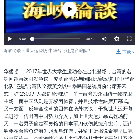
VOA视频
欧洲
科教·文娱·体健
白宫要闻
转
没有媒体可用资源
到
VOA今日焦点
非洲
军事
国会报道
检
中文广播
美洲
劳工
美中关系
索
全球议题
环境
美国建国250周年
0:00
38:42
关注我们
埃博拉疫情
海峡论谈：世大运登场 中华台北还是台湾队?
下载
美国之音专访
重要讲话与声明
华盛顿 —
2017年世界大学生运动会在台北登场，台湾的名
称问题再次引发争议，究竟台湾参与国际比赛应该用“中华台
台海两岸关系
其他语言网站
北队”还是“台湾队”? 蔡英文以中华民国总统身份出席开幕
南中国海争端
式，称“2300万人都是台湾队”，呼吁台湾民众团结一致捍卫
主场！而中国队则是弃权团体赛，并且技术性缺席开幕式。
关注西藏
另一方面，反年金改革的团体在场外抗议，干扰世大运开幕
关注新疆
式进行，传出有中国势力介入，加上世大运开幕式登场前一
天，一名男子偷走军史馆的日本军刀砍伤总统府宪兵，还声
GEN Z 看美国
称要在台湾总统府升起五星红旗，并留下遗书说希望早日完
成中国统一。今晚海峡论谈上半场带您从世大运开幕以及这