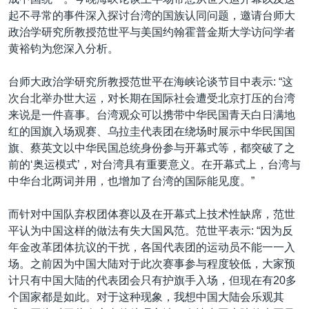
起不寻常的事件深入探讨台湾的国族认同问题，邀请台师大
政治学研究所教授范世平与美国约翰霍普金斯大学访问学者
黄裕钧为您深入分析。
台师大政治学研究所教授范世平在海峡论谈节目中表示: “这
次台北举办世大运，对长期在国际社会遭受北京打压的台湾
来说是一件喜事。台湾观众可以携带中华民国青天白日满地
红的国旗入场观赛、乌拉圭代表团在绕场时展示中华民国国
旗、蔡英文以中华民国总统身份参与开幕式等，都突破了之
前的‘奥运模式’，对台湾具有重要意义。在开幕式上，台湾与
中华台北两词并用，也增加了台湾的国际能见度。”
而针对中国队弃权团体赛以及在开幕式上技术性缺席，范世
平认为中国这样的做法有失大国风范。范世平表示: “因为反
年金改革团体抗议的干扰，各国代表团的运动员不能一一入
场。之前因为中国大陆对于此次赛事参与程度较低，大家预
计只有中国大陆的代表团会只有护旗手入场，但现在有20多
个国家都是如此。对于这种现象，我想中国大陆会乐观其