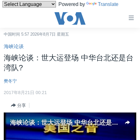
Powered by
Translate
无
障
碍
中国时间 5:57 2026年8月7日 星期五
主页
链
海峡论谈
接
美国
海峡论谈：世大运登场 中华台北还是台
跳
中国
湾队?
转
台湾
到
樊冬宁
内
港澳
容
2017年8月21日 00:21
国际
跳
分享
转
分类新闻
最新国际新闻
到
美中关系
印太
经济·金融·贸易
导
海峡论谈：世大运登场 中华台北还是台湾队?
航
热点专题
中东
人权·法律·宗教
跳