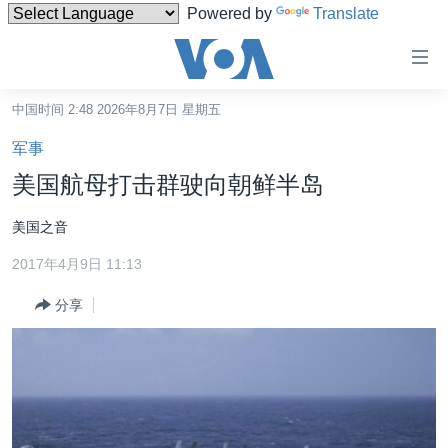
Powered by
Translate
无
障
碍
中国时间 2:48 2026年8月7日 星期五
主页
链
军事
接
美国
美国航母打击群驶向朝鲜半岛
跳
中国
转
美国之音
台湾
到
2017年4月9日 11:13
内
港澳
容
分享
国际
跳
转
分类新闻
最新国际新闻
到
美中关系
印太
经济·金融·贸易
导
航
热点专题
中东
人权·法律·宗教
跳