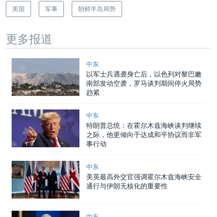
美国
军事
朝鲜半岛局势
更多报道
中东
以军士兵遇袭身亡后，以色列对黎巴嫩
南部发动空袭，罗马谈判期间停火局势
趋紧
中东
特朗普总统：在霍尔木兹海峡谈判继续
之际，他更倾向于达成和平协议而非军
事行动
中东
美英最高外交官强调霍尔木兹海峡安全
通行与伊朗无核化的重要性
中东