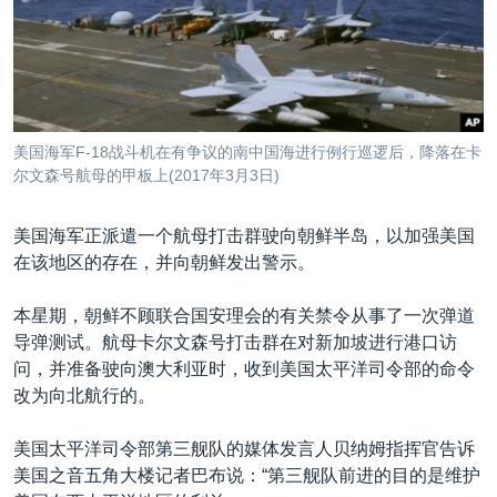
VOA视频
欧洲
科教·文娱·体健
白宫要闻
转
到
VOA今日焦点
非洲
军事
国会报道
检
中文广播
美洲
劳工
美中关系
索
全球议题
环境
美国建国250周年
关注我们
美国海军F-18战斗机在有争议的南中国海进行例行巡逻后，降落在卡
埃博拉疫情
尔文森号航母的甲板上(2017年3月3日)
美国之音专访
美国海军正派遣一个航母打击群驶向朝鲜半岛，以加强美国
重要讲话与声明
在该地区的存在，并向朝鲜发出警示。
台海两岸关系
其他语言网站
本星期，朝鲜不顾联合国安理会的有关禁令从事了一次弹道
南中国海争端
导弹测试。航母卡尔文森号打击群在对新加坡进行港口访
关注西藏
问，并准备驶向澳大利亚时，收到美国太平洋司令部的命令
改为向北航行的。
关注新疆
GEN Z 看美国
美国太平洋司令部第三舰队的媒体发言人贝纳姆指挥官告诉
美国之音五角大楼记者巴布说：“第三舰队前进的目的是维护