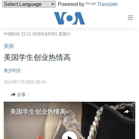
Powered by
Translate
无
障
碍
中国时间 23:11 2026年8月8日 星期六
主页
链
美国
接
美国
美国学生创业热情高
跳
中国
转
奥沙利文
台湾
到
2014年7月29日 08:41
内
港澳
容
分享
国际
跳
转
分类新闻
最新国际新闻
美国学生创业热情高
到
美中关系
印太
经济·金融·贸易
导
航
热点专题
中东
人权·法律·宗教
跳