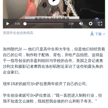
没有媒体可用资源
VOA视频
欧洲
科教·文娱·体健
白宫要闻
转
到
VOA今日焦点
非洲
军事
国会报道
检
中文广播
美洲
劳工
美中关系
索
0:00
2:09
全球议题
环境
美国建国250周年
关注我们
美国学生创业热情高
下载
埃博拉疫情
美国之音专访
加州朗代尔 —
他们只是高中生和大学生，但是他们却经营着
重要讲话与声明
自己的公司，制作鞋子配饰、背包，并给产品拍照。这得益
于一指导创业的非盈利组织与学校的合作。美国之音记者奥
台海两岸关系
其他语言网站
沙利文和摄影记者摩西在洛杉矶附近采访了这些初露头角的
南中国海争端
企业家们。
关注西藏
现年19岁的妮可尔•萨拉查两年前开了自己的公司。
关注新疆
学生创业者妮可尔•萨拉查说：“我一直想进入制鞋行业，但
GEN Z 看美国
我不知道怎么做鞋，我就想我会做的什么和鞋子有关。”