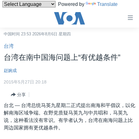
Powered by
Translate
无
障
碍
中国时间 23:53 2026年8月6日 星期四
主页
链
台湾
接
美国
台湾在南中国海问题上“有优越条件”
跳
中国
转
赵婉成
台湾
到
2015年5月27日 20:18
内
港澳
容
分享
国际
跳
台北 —
台湾总统马英九星期二正式提出南海和平倡议，以化
转
分类新闻
最新国际新闻
解南海区域争端。在野党质疑马英九与中共唱和，马英九
到
美中关系
印太
经济·金融·贸易
说，这种看法没有常识。有学者认为，台湾在南海问题上比
导
周边国家拥有更优越条件。
航
热点专题
中东
人权·法律·宗教
跳