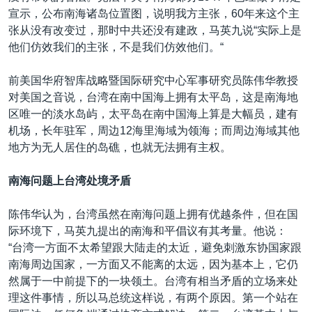
宣示，公布南海诸岛位置图，说明我方主张，60年来这个主
张从没有改变过，那时中共还没有建政，马英九说“实际上是
他们仿效我们的主张，不是我们仿效他们。“
前美国华府智库战略暨国际研究中心军事研究员陈伟华教授
对美国之音说，台湾在南中国海上拥有太平岛，这是南海地
区唯一的淡水岛屿，太平岛在南中国海上算是大幅员，建有
机场，长年驻军，周边12海里海域为领海；而周边海域其他
地方为无人居住的岛礁，也就无法拥有主权。
南海问题上台湾处境矛盾
陈伟华认为，台湾虽然在南海问题上拥有优越条件，但在国
际环境下，马英九提出的南海和平倡议有其考量。他说：
“台湾一方面不太希望跟大陆走的太近，避免刺激东协国家跟
南海周边国家，一方面又不能离的太远，因为基本上，它仍
然属于一中前提下的一块领土。台湾有相当矛盾的立场来处
理这件事情，所以马总统这样说，有两个原因。第一个站在