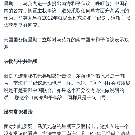
VOA视频
欧洲
科教·文娱·体健
白宫要闻
星期二，马英九进一步提出南海和平倡议，呼吁包括中国在
转
内的各方，搁置主权争议，避免采取任何单方面升高紧张的
到
VOA今日焦点
非洲
军事
国会报道
作为。马英九早在2012年就提出过东海和平倡议，这项主张
检
中文广播
美洲
劳工
美中关系
曾获得良好回应。
索
全球议题
环境
美国建国250周年
美国国务院星期二立即对马英九的南中国海和平倡议表示欢
关注我们
埃博拉疫情
迎。
美国之音专访
被批与中共唱和
重要讲话与声明
但是民进党秘书长吴昭燮抨击说，东海和平倡议只是一句口
台海两岸关系
其他语言网站
号，南海和平倡议恐怕也是一样。他说：“这个同样会被质疑
南中国海争端
说是不是要跟中国联合。如果这个部分没有办法做说明的
话， 那这个（南海和平倡议）同样只是一句口号。“
关注西藏
关注新疆
没有常识看法
GEN Z 看美国
面对如此质疑，马英九总统星期三反驳指出，这实在是一个
没有常识的看法。宪法中关于南海部分1947年已经做了清楚