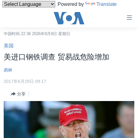
Powered by
Translate
无
障
碍
中国时间 22:36 2026年8月9日 星期日
主页
链
美国
接
美国
美进口钢铁调查 贸易战危险增加
跳
中国
转
易林
台湾
到
2017年6月29日 09:17
内
港澳
容
分享
国际
跳
转
分类新闻
最新国际新闻
到
美中关系
印太
经济·金融·贸易
导
航
热点专题
中东
人权·法律·宗教
跳