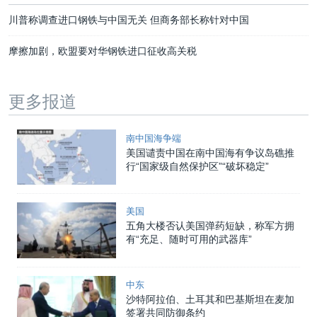
川普称调查进口钢铁与中国无关 但商务部长称针对中国
摩擦加剧，欧盟要对华钢铁进口征收高关税
更多报道
南中国海争端
美国谴责中国在南中国海有争议岛礁推
行“国家级自然保护区”“破坏稳定”
美国
五角大楼否认美国弹药短缺，称军方拥
有“充足、随时可用的武器库”
中东
沙特阿拉伯、土耳其和巴基斯坦在麦加
签署共同防御条约