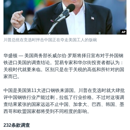
VOA视频
欧洲
科教·文娱·体健
白宫要闻
转
到
VOA今日焦点
非洲
军事
国会报道
检
中文广播
美洲
劳工
美中关系
索
全球议题
环境
美国建国250周年
关注我们
川普总统在竞选时抨击中国正在夺走美国工人的饭碗
埃博拉疫情
美国之音专访
华盛顿 —
美国商务部长威尔伯·罗斯将择日宣布对于外国钢
铁进口美国的调查结论。贸易专家和华尔街投资者都认为：
重要讲话与声明
关税时代就要来临。区别只是在于关税的高低和所针对的国
台海两岸关系
家而已。
其他语言网站
南中国海争端
中国是美国第11大进口钢铁来源国。川普在竞选时就大肆批
关注西藏
评中国钢铁行业产能过剩，拉低了行业价格。不过对这项调
查结果紧张的国家远远不止中国、加拿大、巴西、韩国、墨
关注新疆
西哥和欧盟国家都将受到不同程度的影响。
GEN Z 看美国
232
条款调查