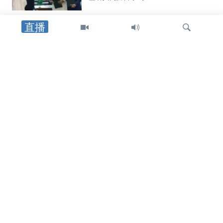
直播
美洲
美国制裁帮助哈瓦那采购中俄武器装备
者，包括古巴驻中国武官
检
中东
索
特朗普总统：重开霍尔木兹海峡的协议
可能“很快”达成
中东
美国官员：霍尔木兹海峡临时航线无需
审批，也无需缴纳通行费或任何费用
关注我们