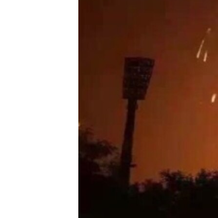
转
VOA今日焦点
非洲
军事
国会报道
到
检
中文广播
美洲
劳工
美中关系
索
全球议题
环境
美国建国250周年
埃博拉疫情
美国之音专访
重要讲话与声明
台海两岸关系
南中国海争端
关注西藏
关注新疆
GEN Z 看美国