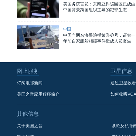
美国务院官员：东南亚诈骗园区已成由
中国背景跨国组织主导的犯罪生态
中国
中国向两名海警追授荣誉称号，证实一
年前自家舰船相撞事件造成人员丧生
网上服务
卫星信息
订阅电邮新闻
通过卫星收看
美国之音应用程序简介
如何收听VO
其他信息
关于美国之音
条款及私隐