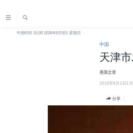
无
障
碍
检
中国时间 15:00 2026年8月9日 星期日
主页
索
链
中国
美国
接
天津市
中国
跳
转
台湾
美国之音
到
港澳
内
2015年8月13日 03
容
国际
跳
分类新闻
分享
最新国际新闻
转
到
美中关系
印太
经济·金融·贸易
导
热点专题
中东
人权·法律·宗教
航
跳
VOA视频
欧洲
科教·文娱·体健
白宫要闻