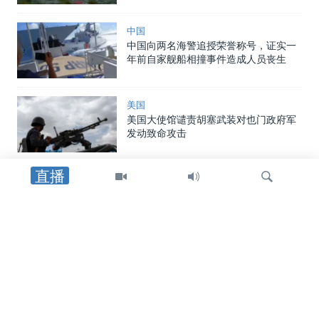
中国
中国向两名海警追授荣誉称号，证实一
年前自家舰船相撞事件造成人员丧生
美国
美国大使馆谴责胡塞武装对也门政府军
发动致命攻击
直播
中东
以军士兵遇袭身亡后，以色列对黎巴嫩
南部发动空袭，罗马谈判期间停火局势
趋紧
检
中东
索
特朗普总统：在霍尔木兹海峡谈判继续
之际，他更倾向于达成和平协议而非军
事行动