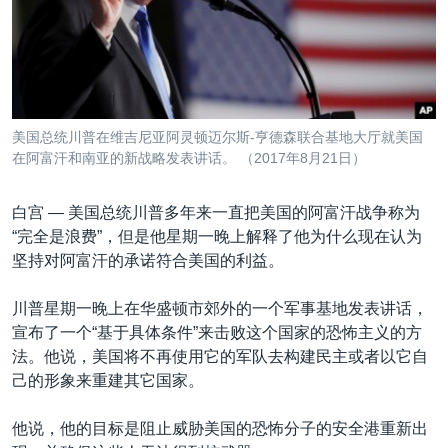
VOA视频
欧洲
科教·文娱·体健
白宫要闻
转
到
VOA今日焦点
非洲
军事
国会报道
检
中文广播
美洲
劳工
美中关系
索
全球议题
环境
美国建国250周年
关注我们
美国总统川普在维吉尼亚阿灵顿迈尔斯-亨德森联合基地大厅就美国
埃博拉疫情
在阿富汗和南亚的新战略发表讲话。 （2017年8月21日）
美国之音专访
白宫 —
美国总统川普多年来一直把美国的阿富汗战争称为
重要讲话与声明
“完全是浪费”，但是他星期一晚上解释了他为什么现在认为
台海两岸关系
坚持对阿富汗的承诺符合美国的利益。
其他语言网站
南中国海争端
川普星期一晚上在华盛顿市郊外的一个军事基地发表讲话，
关注西藏
宣布了一个“基于具体条件”来击败这个国家的恐怖主义的方
法。他说，美国将不再使用它的军队去构建民主或者以它自
关注新疆
己的形象来重建其它国家。
GEN Z 看美国
他说，他的目标是阻止威胁美国的恐怖分子的安全港重新出