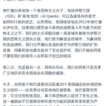
匆忙撤出将创造一个使恐怖主义分子，包括伊斯兰国
（ISIS）和‘基地’组织（Al Qaeda）可以迅速填补的真空，
如同9/11前的状态。众所周知，美国错误地在2011年匆忙撤
出伊拉克。结果我们艰苦奋斗获得的成果落入作为敌方的恐
怖主义之手。我们的士兵亲眼目睹一座座城市被称为伊斯兰
国的恐怖主义团伙占据。他们曾为解放这些城市，为赢得胜
利流血牺牲。我们过早撤出造成的真空为伊斯兰国的扩张、
发展、招募和发动袭击提供了安全庇护所。我们不能在阿富
汗重犯我们的领导人在阿富汗犯过的错误。
第三点，也是最后一点，我得出结论，我们在阿富汗及其更
广泛地区的安全面临迫在眉睫的威胁。
今天，在阿富汗和巴基斯坦活跃着20个美国确定的外国恐怖
主义组织——比世界任何其他地区都密集。就巴基斯坦而
言，它往往给制造混乱、暴力和恐怖的人提供了安生之地。
这一威胁由于巴基斯坦和印度均为核武国家而变得更为严