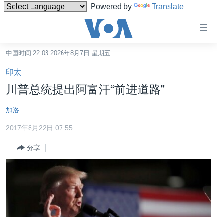
Powered by
Translate
无
障
碍
中国时间 22:03 2026年8月7日 星期五
主页
链
印太
接
美国
川普总统提出阿富汗“前进道路”
跳
中国
转
加洛
台湾
到
2017年8月22日 07:55
内
港澳
容
分享
国际
跳
转
分类新闻
最新国际新闻
到
美中关系
印太
经济·金融·贸易
导
航
热点专题
中东
人权·法律·宗教
跳