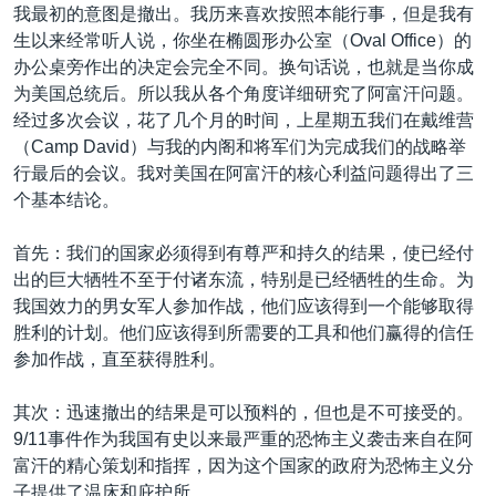
我最初的意图是撤出。我历来喜欢按照本能行事，但是我有
生以来经常听人说，你坐在椭圆形办公室（Oval Office）的
办公桌旁作出的决定会完全不同。换句话说，也就是当你成
为美国总统后。所以我从各个角度详细研究了阿富汗问题。
经过多次会议，花了几个月的时间，上星期五我们在戴维营
（Camp David）与我的内阁和将军们为完成我们的战略举
行最后的会议。我对美国在阿富汗的核心利益问题得出了三
个基本结论。
首先：我们的国家必须得到有尊严和持久的结果，使已经付
出的巨大牺牲不至于付诸东流，特别是已经牺牲的生命。为
我国效力的男女军人参加作战，他们应该得到一个能够取得
胜利的计划。他们应该得到所需要的工具和他们赢得的信任
参加作战，直至获得胜利。
其次：迅速撤出的结果是可以预料的，但也是不可接受的。
9/11事件作为我国有史以来最严重的恐怖主义袭击来自在阿
富汗的精心策划和指挥，因为这个国家的政府为恐怖主义分
子提供了温床和庇护所。