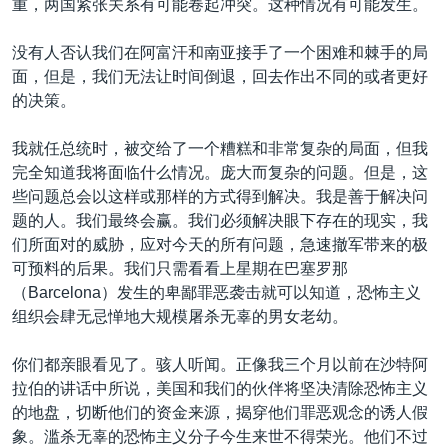
重，两国紧张关系有可能卷起冲突。这种情况有可能发生。
没有人否认我们在阿富汗和南亚接手了一个困难和棘手的局
面，但是，我们无法让时间倒退，回去作出不同的或者更好
的决策。
我就任总统时，被交给了一个糟糕和非常复杂的局面，但我
完全知道我将面临什么情况。庞大而复杂的问题。但是，这
些问题总会以这样或那样的方式得到解决。我是善于解决问
题的人。我们最终会赢。我们必须解决眼下存在的现实，我
们所面对的威胁，应对今天的所有问题，急速撤军带来的极
可预料的后果。我们只需看看上星期在巴塞罗那
（Barcelona）发生的卑鄙罪恶袭击就可以知道，恐怖主义
组织会肆无忌惮地大规模屠杀无辜的男女老幼。
你们都亲眼看见了。骇人听闻。正像我三个月以前在沙特阿
拉伯的讲话中所说，美国和我们的伙伴将坚决清除恐怖主义
的地盘，切断他们的资金来源，揭穿他们罪恶观念的诱人假
象。滥杀无辜的恐怖主义分子今生来世不得荣光。他们不过