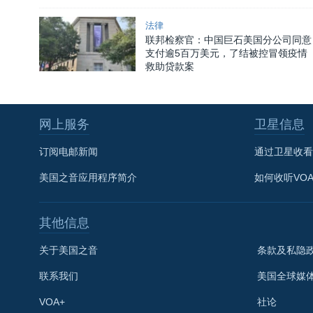
法律
联邦检察官：中国巨石美国分公司同意
支付逾5百万美元，了结被控冒领疫情
救助贷款案
网上服务
卫星信息
订阅电邮新闻
通过卫星收看
美国之音应用程序简介
如何收听VO
其他信息
关于美国之音
条款及私隐
联系我们
美国全球媒
VOA+
社论