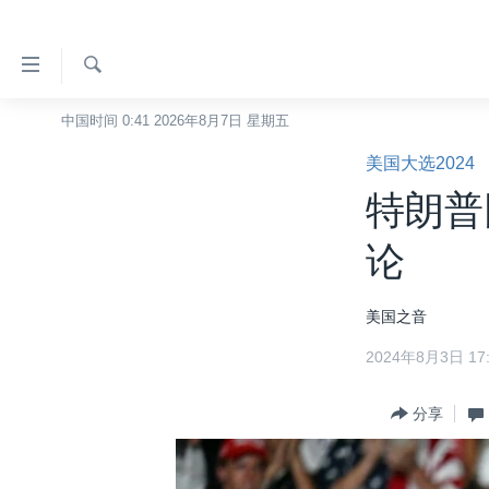
无
障
碍
检
中国时间 0:41 2026年8月7日 星期五
主页
索
链
美国大选2024
美国
接
特朗普
中国
跳
转
台湾
论
到
港澳
内
美国之音
容
国际
跳
2024年8月3日 17:
分类新闻
最新国际新闻
转
到
美中关系
印太
经济·金融·贸易
分享
导
热点专题
中东
人权·法律·宗教
航
跳
VOA视频
欧洲
科教·文娱·体健
白宫要闻