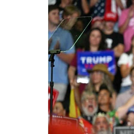
转
VOA今日焦点
非洲
军事
国会报道
到
检
中文广播
美洲
劳工
美中关系
索
全球议题
环境
美国建国250周年
埃博拉疫情
美国之音专访
重要讲话与声明
台海两岸关系
南中国海争端
关注西藏
关注新疆
GEN Z 看美国