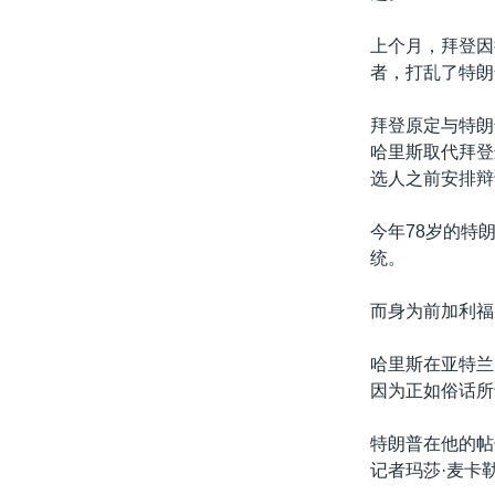
上个月，拜登因
者，打乱了特朗
拜登原定与特朗
哈里斯取代拜登
选人之前安排辩
今年78岁的特
统。
而身为前加利福
哈里斯在亚特兰
因为正如俗话所
特朗普在他的帖子
记者玛莎·麦卡勒姆