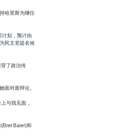
持哈里斯为继任
照计划，预计由
为民主党提名候
违背了政治传
她面对面辩论。
台上与我见面，
 Baier)和