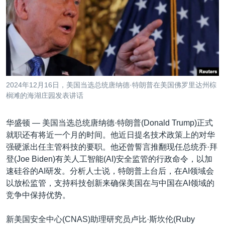
VOA视频
欧洲
科教·文娱·体健
白宫要闻
转
到
VOA今日焦点
非洲
军事
国会报道
检
中文广播
美洲
劳工
美中关系
索
全球议题
环境
美国建国250周年
关注我们
埃博拉疫情
2024年12月16日，美国当选总统唐纳德·特朗普在美国佛罗里达州棕
美国之音专访
榈滩的海湖庄园发表讲话
重要讲话与声明
华盛顿 —
美国当选总统唐纳德·特朗普(Donald Trump)正式
台海两岸关系
就职还有将近一个月的时间。他近日提名技术政策上的对华
其他语言网站
强硬派出任主管科技的要职。他还曾誓言推翻现任总统乔·拜
南中国海争端
登(Joe Biden)有关人工智能(AI)安全监管的行政命令，以加
关注西藏
速硅谷的AI研发。分析人士说，特朗普上台后，在AI领域会
以放松监管，支持科技创新来确保美国在与中国在AI领域的
关注新疆
竞争中保持优势。
GEN Z 看美国
新美国安全中心(CNAS)助理研究员卢比·斯坎伦(Ruby