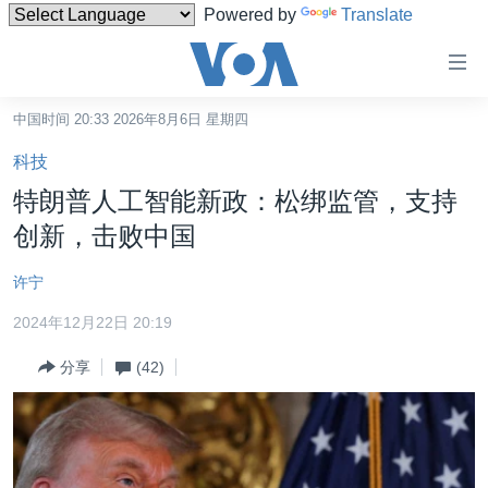
Powered by
Translate
无
障
碍
中国时间 20:33 2026年8月6日 星期四
主页
链
科技
接
美国
特朗普人工智能新政：松绑监管，支持
跳
中国
创新，击败中国
转
台湾
到
许宁
内
港澳
容
2024年12月22日 20:19
国际
跳
分享
(42)
转
分类新闻
最新国际新闻
到
美中关系
印太
经济·金融·贸易
导
航
热点专题
中东
人权·法律·宗教
跳