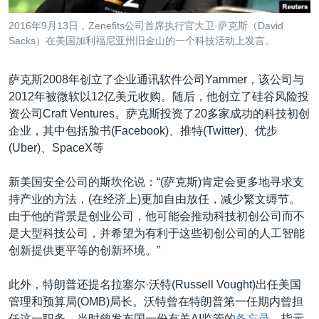
2016年9月13日，Zenefits公司首席执行官大卫·萨克斯（David
Sacks）在美国加利福尼亚州旧金山的一个科技活动上发言。
萨克斯2008年创立了企业通讯软件公司Yammer，该公司与
2012年被微软以12亿美元收购。随后，他创立了硅谷风险投
资公司Craft Ventures。萨克斯投资了20多家成功的科技初创
企业，其中包括脸书(Facebook)、推特(Twitter)、优步
(Uber)、SpaceX等
新美国安全公司的斯坎伦说：“(萨克斯)肯定会更多地寻求支
持产业的方法，(在经济上)更加自由放任，减少繁文缛节。
由于他的背景是创业公司，他可能会推动科技初创公司而不
是大型科技公司，并希望为有利于这些初创公司的人工智能
创新提供更平等的创新环境。”
此外，特朗普还提名拉塞尔·沃特(Russell Vought)出任美国
管理和预算局(OMB)局长。沃特曾在特朗普第一任期内曾担
任这一职务，当时曾发布国一份有关AI监管的
备忘录
，指示