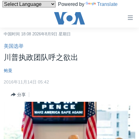
Powered by
Translate
无
障
碍
中国时间 18:08 2026年8月9日 星期日
主页
链
美国选举
接
美国
川普执政团队呼之欲出
跳
中国
转
鲍曼
台湾
到
2016年11月14日 05:42
内
港澳
容
分享
国际
跳
转
分类新闻
最新国际新闻
到
美中关系
印太
经济·金融·贸易
导
航
热点专题
中东
人权·法律·宗教
跳