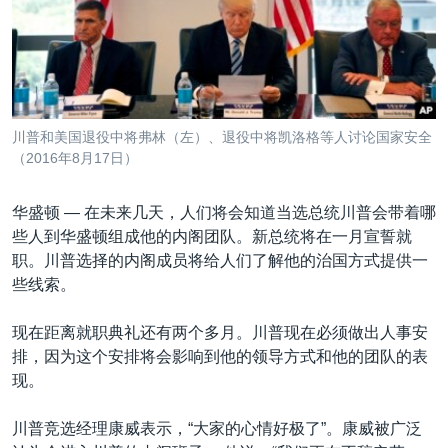
VOA视频
欧洲
科教·文娱·体健
白宫要闻
转
到
VOA今日焦点
非洲
军事
国会报道
检
中文广播
美洲
劳工
美中关系
索
全球议题
环境
美国建国250周年
关注我们
川普和美国退役中将弗林（左）、退役中将凯洛格等人讨论国家安全
埃博拉疫情
（2016年8月17日）
美国之音专访
华盛顿 —
在未来几天，人们将会知道当选总统川普会带着哪
重要讲话与声明
些人到华盛顿组成他的内阁团队。新总统将在一月宣誓就
台海两岸关系
职。川普选择的内阁成员将给人们了解他的治国方式提供一
其他语言网站
些线索。
南中国海争端
关注西藏
现在距离就职典礼还有两个多月。川普现在必须做出人事安
排，因为这个安排将会影响到他的领导方式和他的团队的表
关注新疆
现。
GEN Z 看美国
川普竞选经理康威表示，“大家的心情好极了”。康威被广泛