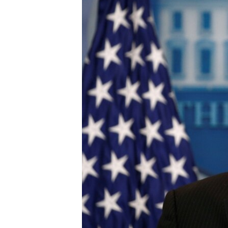
转
VOA今日焦点
非洲
军事
国会报道
到
检
中文广播
美洲
劳工
美中关系
索
全球议题
环境
美国建国250周年
埃博拉疫情
美国之音专访
重要讲话与声明
台海两岸关系
南中国海争端
关注西藏
关注新疆
GEN Z 看美国