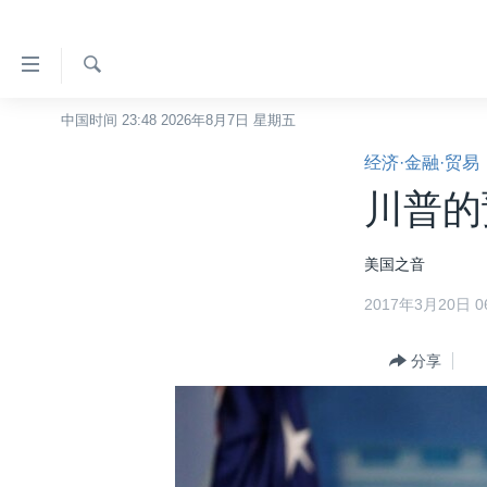
无
障
碍
检
中国时间 23:48 2026年8月7日 星期五
主页
索
链
经济·金融·贸易
美国
接
川普的
中国
跳
转
台湾
美国之音
到
港澳
内
2017年3月20日 06
容
国际
跳
分类新闻
分享
最新国际新闻
转
到
美中关系
印太
经济·金融·贸易
导
热点专题
中东
人权·法律·宗教
航
跳
VOA视频
欧洲
科教·文娱·体健
白宫要闻