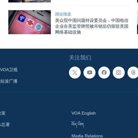
国会报道
美众院中国问题特设委员会：中国电信
企业在美监管牌照被吊销后仍留驻美国
网络基础设施
关注我们
VOA卫视
A短波广播
政策
VOA English
体总署
བོད་ཡིག
Media Relations