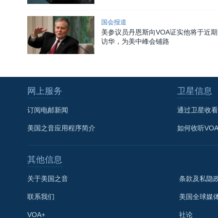
国会报道
美参议员丹恩斯向VOA证实他将于近期
访华，为美中峰会铺路
网上服务
卫星信息
订阅电邮新闻
通过卫星收看
美国之音应用程序简介
如何收听VO
其他信息
关于美国之音
条款及私隐
联系我们
美国全球媒
VOA+
社论