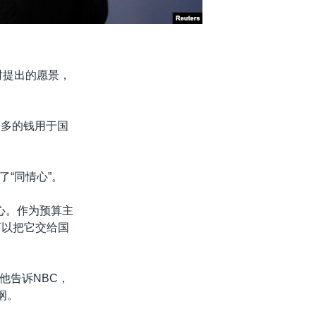
时提出的愿景，
更多的钱用于国
“同情心”。
心。作为预算主
可以把它交给国
他告诉NBC，
纲。