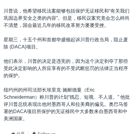
川普说，他希望移民法案能够包括保护无证移民和“有关我们
巩固边界安全之类的内容”。但是，移民议案究竟会怎么样尚
不清楚，国会最近几年的移民改革努力屡屡受挫。
星期三，十五个州和首都华盛顿起诉川普行政当局，阻止废
除 (DACA)项目。
他们表示，川普的决定是违宪的，因为这个决定剥夺了那些
受此决定影响的人所应享有的不受武断惩罚的法律正当程序
的保护。
纽约州的州司法部长埃里克·施耐德曼（Eric
Schneiderman）称川普的计划“残忍、短视、不人道。” 他批
评川普总统表现出他对墨西哥人和拉美裔的偏见。奥巴马签
署的DACA项目所保护的无证移民中大多数来自墨西哥和中
美洲国家。
分享
Follow us