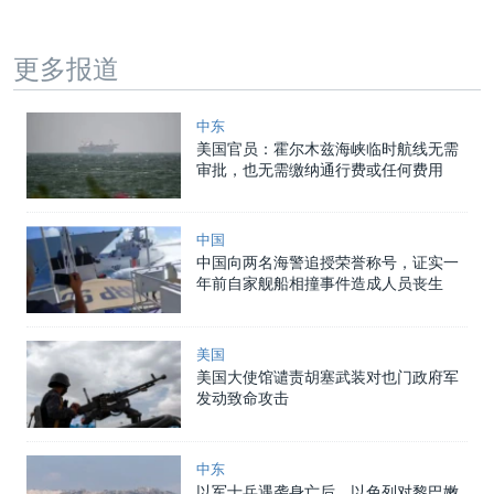
更多报道
中东
美国官员：霍尔木兹海峡临时航线无需
审批，也无需缴纳通行费或任何费用
中国
中国向两名海警追授荣誉称号，证实一
年前自家舰船相撞事件造成人员丧生
美国
美国大使馆谴责胡塞武装对也门政府军
发动致命攻击
中东
以军士兵遇袭身亡后，以色列对黎巴嫩