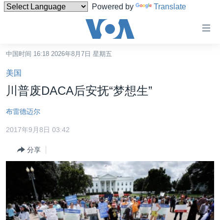
Powered by
Translate
无
障
碍
中国时间 16:18 2026年8月7日 星期五
主页
链
美国
接
美国
川普废DACA后安抚“梦想生”
跳
中国
转
布雷德迈尔
台湾
到
2017年9月8日 03:42
内
港澳
容
分享
国际
跳
转
分类新闻
最新国际新闻
到
美中关系
印太
经济·金融·贸易
导
航
热点专题
中东
人权·法律·宗教
跳