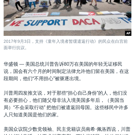
VOA视频
欧洲
科教·文娱·体健
白宫要闻
转
到
VOA今日焦点
非洲
军事
国会报道
检
中文广播
美洲
劳工
美中关系
索
全球议题
环境
美国建国250周年
关注我们
2017年9月3日，支持《童年入境者暂缓遣返行动》的民众在白宫前
埃博拉疫情
面举行抗议。
美国之音专访
华盛顿 —
美国总统川普告诉80万在美国的年轻无证移民
重要讲话与声明
说，国会有六个月的时间制定法律允许他们留在美国，在这
台海两岸关系
段期间，他们“不用担心”被驱逐出境。
其他语言网站
南中国海争端
川普周四发推文说，对于那些“担心自己身份”的人，他们没
关注西藏
有必要担心，他们随父母非法入境美国多年后，（美国当
局）“不会采取行动” 把他们被遣返回母国。这些移民中许多
关注新疆
人只知道美国是他们的家。
GEN Z 看美国
美国众议院少数党领袖、民主党籍议员南希·佩洛西说，川普