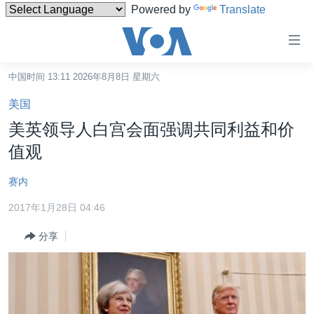
Powered by
Translate
无
障
碍
中国时间 13:11 2026年8月8日 星期六
主页
链
美国
接
美国
美英领导人白宫会面强调共同利益和价
跳
中国
值观
转
台湾
到
赛内
内
港澳
容
2017年1月28日 04:46
国际
跳
分享
转
分类新闻
最新国际新闻
到
美中关系
印太
经济·金融·贸易
导
航
热点专题
中东
人权·法律·宗教
跳