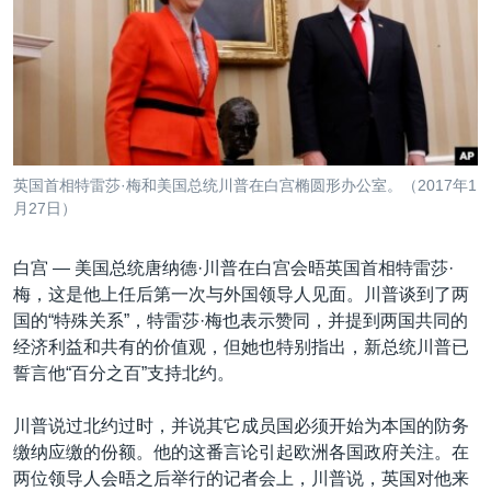
VOA视频
欧洲
科教·文娱·体健
白宫要闻
转
到
VOA今日焦点
非洲
军事
国会报道
检
中文广播
美洲
劳工
美中关系
索
全球议题
环境
美国建国250周年
关注我们
埃博拉疫情
英国首相特雷莎·梅和美国总统川普在白宫椭圆形办公室。（2017年1
美国之音专访
月27日）
重要讲话与声明
白宫 —
美国总统唐纳德·川普在白宫会晤英国首相特雷莎·
台海两岸关系
梅，这是他上任后第一次与外国领导人见面。川普谈到了两
其他语言网站
国的“特殊关系”，特雷莎·梅也表示赞同，并提到两国共同的
南中国海争端
经济利益和共有的价值观，但她也特别指出，新总统川普已
关注西藏
誓言他“百分之百”支持北约。
关注新疆
川普说过北约过时，并说其它成员国必须开始为本国的防务
GEN Z 看美国
缴纳应缴的份额。他的这番言论引起欧洲各国政府关注。在
两位领导人会晤之后举行的记者会上，川普说，英国对他来