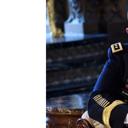
转
VOA今日焦点
非洲
军事
国会报道
到
检
中文广播
美洲
劳工
美中关系
索
全球议题
环境
美国建国250周年
埃博拉疫情
美国之音专访
重要讲话与声明
台海两岸关系
南中国海争端
关注西藏
关注新疆
GEN Z 看美国