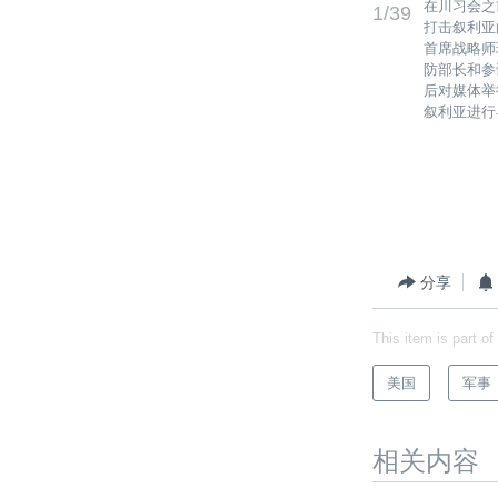
在川习会之
1/39
打击叙利亚
首席战略师
防部长和参
后对媒体举
叙利亚进行
分享
This item is part of
美国
军事
相关内容