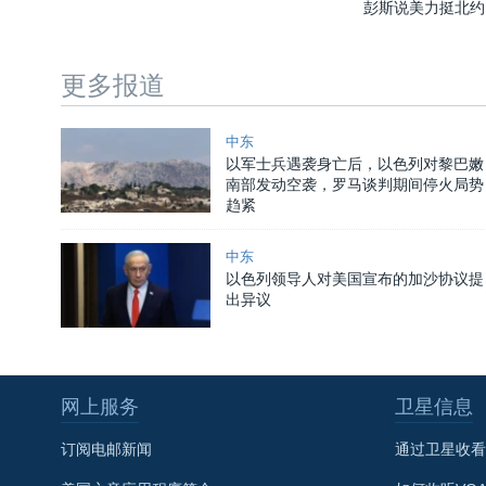
彭斯说美力挺北约
更多报道
中东
以军士兵遇袭身亡后，以色列对黎巴嫩
南部发动空袭，罗马谈判期间停火局势
趋紧
中东
以色列领导人对美国宣布的加沙协议提
出异议
网上服务
卫星信息
订阅电邮新闻
通过卫星收看