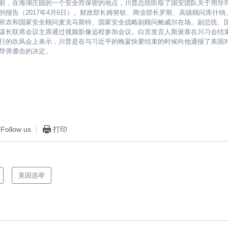
前，在海湖庄园的一个安全而保密的地点，川普总统听取了国安团队关于用导
的报告（2017年4月6日）。财政部长姆努钦、商业部长罗斯、高级顾问库什纳
班农和国家安全顾问麦克马斯特、国家安全战略副顾问鲍威尔在场。副总统、
谋长联席会议主席通过视频影像远程参加会议。白宫发言人斯派塞在川习会结
行的吹风会上表示，川普是在与习近平的晚宴快要结束的时候向他通报了美国
导弹袭击的决定。
Follow us
打印
美国选举