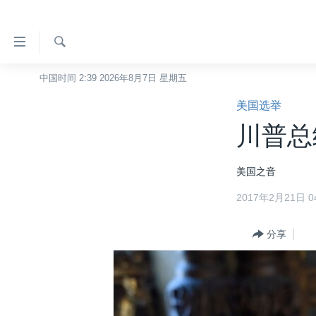
无
障
碍
检
中国时间 2:39 2026年8月7日 星期五
主页
索
链
美国选举
美国
接
川普总
中国
跳
转
台湾
美国之音
到
港澳
内
2017年2月21日 04
容
国际
跳
分类新闻
分享
最新国际新闻
转
到
美中关系
印太
经济·金融·贸易
导
热点专题
中东
人权·法律·宗教
航
跳
VOA视频
欧洲
科教·文娱·体健
白宫要闻