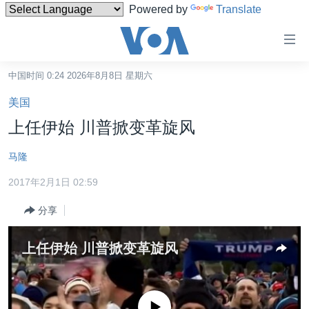
Powered by
Translate
无
障
碍
中国时间 0:24 2026年8月8日 星期六
主页
链
美国
接
美国
上任伊始 川普掀变革旋风
跳
中国
转
马隆
台湾
到
2017年2月1日 02:59
内
港澳
容
分享
国际
跳
转
分类新闻
最新国际新闻
上任伊始 川普掀变革旋风
到
美中关系
印太
经济·金融·贸易
导
航
热点专题
中东
人权·法律·宗教
跳
没有媒体可用资源