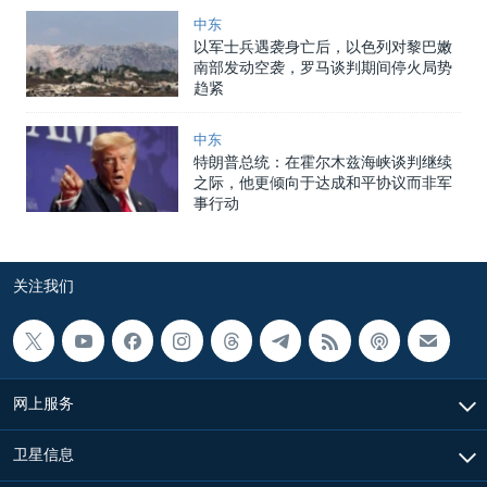
中东
以军士兵遇袭身亡后，以色列对黎巴嫩
南部发动空袭，罗马谈判期间停火局势
趋紧
中东
特朗普总统：在霍尔木兹海峡谈判继续
之际，他更倾向于达成和平协议而非军
事行动
关注我们
网上服务
卫星信息