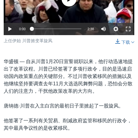
VOA视频
欧洲
科教·文娱·体健
白宫要闻
转
到
VOA今日焦点
非洲
军事
国会报道
检
中文广播
美洲
劳工
美中关系
索
0:00
2:38
全球议题
环境
美国建国250周年
上任伊始 川普掀变革旋风
关注我们
下载
埃博拉疫情
美国之音专访
华盛顿 —
自从川普1月20日宣誓就职以来，他行动迅速地提
出了改革议程。川普已经签署了多项行政令，目的是迅速启
重要讲话与声明
动国内政策重点的关键部分。不过川普收紧移民的措施以及
台海两岸关系
其他语言网站
他继续坚持要调查去年11月大选选民舞弊问题，恐怕会分散
人们的注意力，干扰他政策改革的大方向。
南中国海争端
关注西藏
唐纳德·川普在入主白宫的最初日子里掀起了一股旋风。
关注新疆
他签署了一系列有关贸易、削减政府监管和移民的行政令，
GEN Z 看美国
其中最具争议性的是收紧移民。