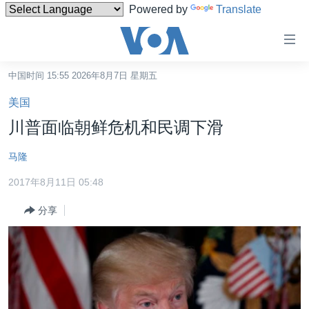
Powered by
Translate
无
障
碍
中国时间 15:55 2026年8月7日 星期五
主页
链
美国
接
美国
川普面临朝鲜危机和民调下滑
跳
中国
转
马隆
台湾
到
2017年8月11日 05:48
内
港澳
容
分享
国际
跳
转
分类新闻
最新国际新闻
到
美中关系
印太
经济·金融·贸易
导
航
热点专题
中东
人权·法律·宗教
跳