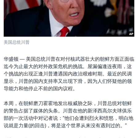
VOA视频
欧洲
科教·文娱·体健
白宫要闻
转
到
VOA今日焦点
非洲
军事
国会报道
检
中文广播
美洲
劳工
美中关系
索
全球议题
环境
美国建国250周年
关注我们
美国总统川普
埃博拉疫情
美国之音专访
华盛顿 —
美国总统川普在对付核武器壮大的朝鲜方面正面临
迄今为止最大的对外政策危机的挑战。屋漏偏逢连夜雨，这
重要讲话与声明
个挑战的出现正逢川普遭遇国内政治艰难时期。最近的民调
台海两岸关系
显示，川普的国内支持率又出现下滑，因为人们怀疑他的领
其他语言网站
导能力和他停止不前的国内议程。
南中国海争端
关注西藏
本周，在朝鲜磨刀霍霍地发出核威胁之际，川普总统对朝鲜
的警告占据了媒体的头条。川普在他的新泽西高尔夫球俱乐
关注新疆
部的一次活动中对记者说：”他们会遭到烈火和愤怒，明白地
GEN Z 看美国
说就是力量(的回击)，将是这个世界从来没有遇到过的。”