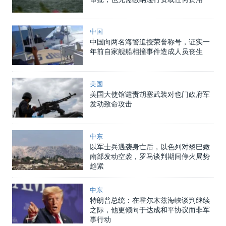
中国
中国向两名海警追授荣誉称号，证实一
年前自家舰船相撞事件造成人员丧生
美国
美国大使馆谴责胡塞武装对也门政府军
发动致命攻击
中东
以军士兵遇袭身亡后，以色列对黎巴嫩
南部发动空袭，罗马谈判期间停火局势
趋紧
中东
特朗普总统：在霍尔木兹海峡谈判继续
之际，他更倾向于达成和平协议而非军
事行动