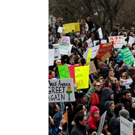
转
VOA今日焦点
非洲
军事
国会报道
到
检
中文广播
美洲
劳工
美中关系
索
全球议题
环境
美国建国250周年
埃博拉疫情
美国之音专访
重要讲话与声明
台海两岸关系
南中国海争端
关注西藏
关注新疆
GEN Z 看美国