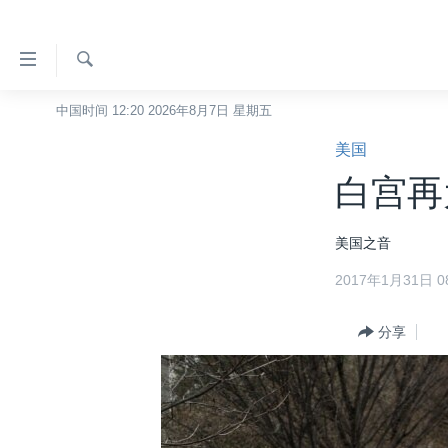
无
障
碍
检
中国时间 12:20 2026年8月7日 星期五
主页
索
链
美国
美国
接
白宫再
中国
跳
转
台湾
美国之音
到
港澳
内
2017年1月31日 08
容
国际
跳
分类新闻
分享
最新国际新闻
转
到
美中关系
印太
经济·金融·贸易
导
热点专题
中东
人权·法律·宗教
航
跳
VOA视频
欧洲
科教·文娱·体健
白宫要闻