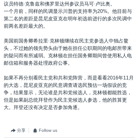
议员特德·克鲁兹和佛罗里达州参议员马可·卢比奥。
一个月前，同样的民调显示川普的支持率为20%。他目前与
第二名的差距是昆尼皮亚克在明年初选前进行的多次民调中
前两名差距最大的。
美国前国务卿希拉里·克林顿继续在民主党参选人中独占鳌
头，不过她的领先势头由于她在担任公职期间的电邮所带来
的疑问而有所减弱。克林顿在担任国务卿期间曾使用私人电
邮信箱和服务器处理政府公事。
如果不再分别看民主党和共和党阵营，而是看看2016年11月
的大选，昆尼皮亚克的民意调查请选民预估一场假设的竞
争，结果显示，无论谁是共和党候选人，克林顿都能胜选，
但是如果副总统拜登作为民主党候选人参选，他的胜算更
大。拜登还没有决定是否参加角逐。
分享
Follow us