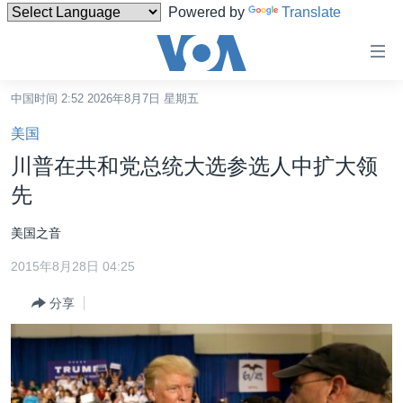
Powered by
Translate
无
障
碍
中国时间 2:52 2026年8月7日 星期五
主页
链
美国
接
美国
川普在共和党总统大选参选人中扩大领
跳
中国
先
转
台湾
到
美国之音
内
港澳
容
2015年8月28日 04:25
国际
跳
分享
转
分类新闻
最新国际新闻
到
美中关系
印太
经济·金融·贸易
导
航
热点专题
中东
人权·法律·宗教
跳