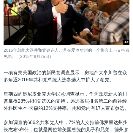
VOA视频
欧洲
科教·文娱·体健
白宫要闻
转
到
VOA今日焦点
非洲
军事
国会报道
检
中文广播
美洲
劳工
美中关系
索
全球议题
环境
美国建国250周年
关注我们
埃博拉疫情
2016年总统大选共和党参选人川普在爱奥华州的一个集会上与支持者
美国之音专访
见面。（2015年8月25日）
重要讲话与声明
一项有关美国政治的新民意调查显示，房地产大亨川普在众
台海两岸关系
多角逐2016年共和党总统大选参选人中扩大了领先。
其他语言网站
南中国海争端
星期四的昆尼皮亚克大学民意调查显示，作为政坛新人的川
关注西藏
普赢得28%共和党选民的支持，远远高居排名第二的前神经
外科医生本·卡森的12%支持率。共和党内有17人宣布参选。
关注新疆
GEN Z 看美国
参加调查的666名共和党人中，7%的人支持前佛罗里达州州
长杰布·布什，也就是两位前美国总统的儿子和兄弟，德州参