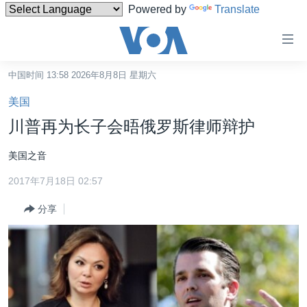
Powered by
Translate
无
障
碍
中国时间 13:58 2026年8月8日 星期六
主页
链
美国
接
美国
川普再为长子会晤俄罗斯律师辩护
跳
中国
转
美国之音
台湾
到
2017年7月18日 02:57
内
港澳
容
分享
国际
跳
转
分类新闻
最新国际新闻
到
美中关系
印太
经济·金融·贸易
导
航
热点专题
中东
人权·法律·宗教
跳