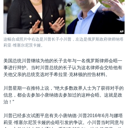
VOA视频
欧洲
科教·文娱·体健
白宫要闻
转
到
VOA今日焦点
非洲
军事
国会报道
检
中文广播
美洲
劳工
美中关系
索
全球议题
环境
美国建国250周年
关注我们
这幅合成照片中右边是川普长子小川普，左边是俄罗斯政府律师纳塔
埃博拉疫情
莉亚·维塞尔尼茨卡娅。
美国之音专访
美国总统川普继续为他的长子去年与一名俄罗斯律师会晤一
重要讲话与声明
事进行辩护。当时川普总统的长子认为这名律师会交给他有
台海两岸关系
关他父亲的总统竞选对手希拉里·克林顿的控告材料。
其他语言网站
南中国海争端
川普星期一在推特上说，“绝大多数政界人士为了获得对手的
关注西藏
信息，都会去参加小唐纳德去参加过的这种会晤。这就是政
治！”
关注新疆
GEN Z 看美国
川普已经多次试图平息有关小唐纳德·川普2016年6月与娜塔
莉亚·维塞尔尼茨卡娅的会晤引发的争议。小川普当时同意与