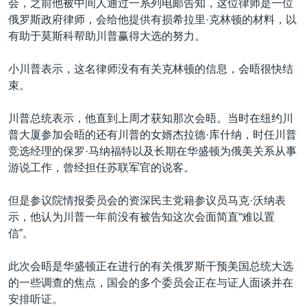
会，之前他被中间人通过一系列电邮告知，这位律师是一位
俄罗斯政府律师，会给他提供有损希拉里·克林顿的材料，以
有助于莫斯科帮助川普赢得大选的努力。
小川普表示，这名律师没有有关克林顿的信息，会晤很快结
束。
川普总统表示，他直到上周才获知那次会晤。当时在纽约川
普大厦参加会晤的还有川普的女婿杰拉德·库什纳，时任川普
竞选经理的保罗·马纳福特以及长期在华盛顿为俄美关系从事
游说工作，曾经担任苏联军官的说客。
但是参议院情报委员会的资深民主党籍参议员马克·沃纳表
示，他认为川普一年前没有被告知这次会面简直“难以置
信”。
此次会晤是华盛顿正在进行的有关俄罗斯干预美国总统大选
的一些调查的焦点，国会的多个委员会正在与证人面谈并在
安排听证。