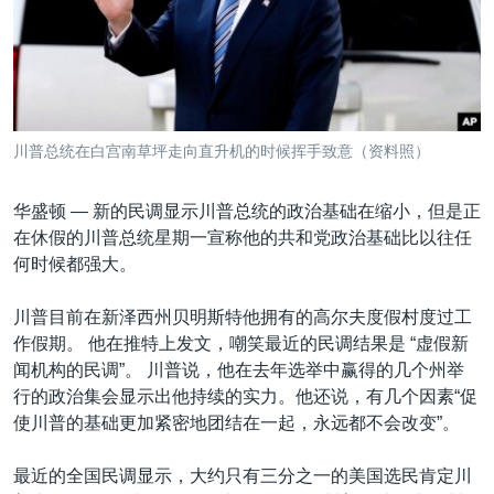
VOA视频
欧洲
科教·文娱·体健
白宫要闻
转
到
VOA今日焦点
非洲
军事
国会报道
检
中文广播
美洲
劳工
美中关系
索
全球议题
环境
美国建国250周年
关注我们
川普总统在白宫南草坪走向直升机的时候挥手致意（资料照）
埃博拉疫情
美国之音专访
华盛顿 —
新的民调显示川普总统的政治基础在缩小，但是正
在休假的川普总统星期一宣称他的共和党政治基础比以往任
重要讲话与声明
何时候都强大。
台海两岸关系
其他语言网站
川普目前在新泽西州贝明斯特他拥有的高尔夫度假村度过工
南中国海争端
作假期。 他在推特上发文，嘲笑最近的民调结果是 “虚假新
关注西藏
闻机构的民调”。 川普说，他在去年选举中赢得的几个州举
行的政治集会显示出他持续的实力。他还说，有几个因素“促
关注新疆
使川普的基础更加紧密地团结在一起，永远都不会改变”。
GEN Z 看美国
最近的全国民调显示，大约只有三分之一的美国选民肯定川