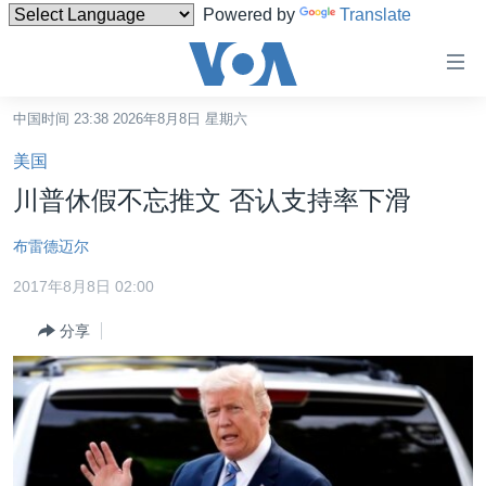
Powered by
Translate
无
障
碍
中国时间 23:38 2026年8月8日 星期六
主页
链
美国
接
美国
川普休假不忘推文 否认支持率下滑
跳
中国
转
布雷德迈尔
台湾
到
2017年8月8日 02:00
内
港澳
容
分享
国际
跳
转
分类新闻
最新国际新闻
到
美中关系
印太
经济·金融·贸易
导
航
热点专题
中东
人权·法律·宗教
跳