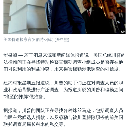
VOA视频
欧洲
科教·文娱·体健
白宫要闻
转
到
VOA今日焦点
非洲
军事
国会报道
检
中文广播
美洲
劳工
美中关系
索
全球议题
环境
美国建国250周年
关注我们
美国特别检察官罗伯特·穆勒 (资料照)
埃博拉疫情
美国之音专访
华盛顿 —
若干消息来源和新闻媒体报道说，美国总统川普的
法律顾问正在寻找特别检察官穆勒调查小组成员是否存在他
重要讲话与声明
们可以利用的利益冲突，用来损害穆勒涉俄调查的可信度。
台海两岸关系
其他语言网站
纽约时报星期五报道说，川普的助手们正在对调查人员的职
南中国海争端
业和政治背景进行广泛调查，为报道所说的川普和穆勒之间
关注西藏
“将至的摊牌”做准备。
关注新疆
据报道，川普的团队正在寻找各种蛛丝马迹，包括调查人员
GEN Z 看美国
向民主党候选人捐款，以及穆勒与被川普解除职务的前美国
联邦调查局局长科米的私交等。