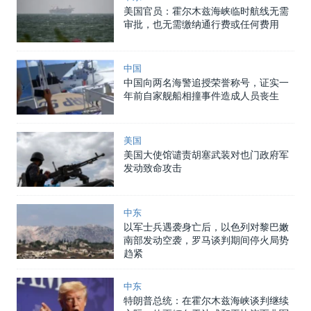
美国官员：霍尔木兹海峡临时航线无需
审批，也无需缴纳通行费或任何费用
中国
中国向两名海警追授荣誉称号，证实一
年前自家舰船相撞事件造成人员丧生
美国
美国大使馆谴责胡塞武装对也门政府军
发动致命攻击
中东
以军士兵遇袭身亡后，以色列对黎巴嫩
南部发动空袭，罗马谈判期间停火局势
趋紧
中东
特朗普总统：在霍尔木兹海峡谈判继续