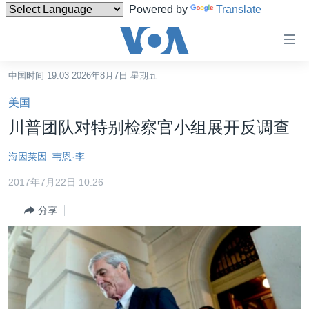
Powered by
Translate
无
障
碍
中国时间 19:03 2026年8月7日 星期五
主页
链
美国
接
美国
川普团队对特别检察官小组展开反调查
跳
中国
转
海因莱因
韦恩·李
台湾
到
2017年7月22日 10:26
内
港澳
容
分享
国际
跳
转
分类新闻
最新国际新闻
到
美中关系
印太
经济·金融·贸易
导
航
热点专题
中东
人权·法律·宗教
跳