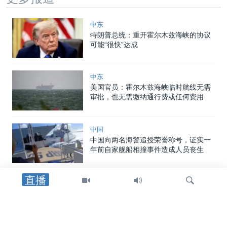
中东
特朗普总统：重开霍尔木兹海峡的协议
可能“很快”达成
中东
美国官员：霍尔木兹海峡临时航线无需
审批，也无需缴纳通行费或任何费用
中国
中国向两名海警追授荣誉称号，证实一
年前自家舰船相撞事件造成人员丧生
直播
美国
美国大使馆谴责胡塞武装对也门政府军
发动致命攻击