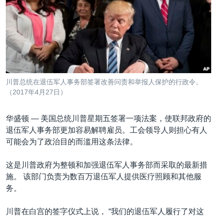
VOA视频
欧洲
科教·文娱·体健
白宫要闻
转
到
VOA今日焦点
非洲
军事
国会报道
检
中文广播
美洲
劳工
美中关系
索
全球议题
环境
美国建国250周年
关注我们
埃博拉疫情
川普总统在退伍军人事务部签署改善问责和举报人保护的行政令。
美国之音专访
（2017年4月27日）
重要讲话与声明
华盛顿 —
美国总统川普星期五签署一项法案，使联邦政府的
台海两岸关系
退伍军人事务部更加容易解聘雇员。工会领导人则担心有人
其他语言网站
可能会为了政治目的而滥用这条法律。
南中国海争端
关注西藏
这是川普政府为整顿和加强退伍军人事务部而采取的最新措
施。 该部门负责为数百万退伍军人提供医疗照顾和其他服
关注新疆
务。
GEN Z 看美国
川普在白宫的签字仪式上说， “我们的退伍军人履行了对这