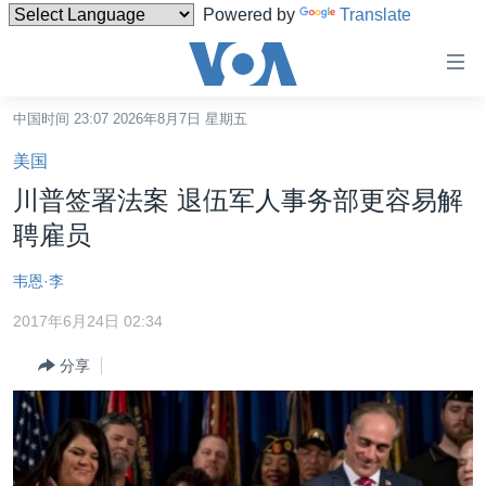
Powered by
Translate
无
障
碍
中国时间 23:07 2026年8月7日 星期五
主页
链
美国
接
美国
川普签署法案 退伍军人事务部更容易解
跳
中国
聘雇员
转
台湾
到
韦恩·李
内
港澳
容
2017年6月24日 02:34
国际
跳
分享
转
分类新闻
最新国际新闻
到
美中关系
印太
经济·金融·贸易
导
航
热点专题
中东
人权·法律·宗教
跳