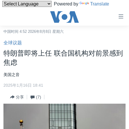
Powered by
Translate
无
障
碍
中国时间 4:52 2026年8月8日 星期六
主页
链
全球议题
接
美国
特朗普即将上任 联合国机构对前景感到
跳
中国
焦虑
转
台湾
到
美国之音
内
港澳
容
2025年1月16日 18:41
国际
跳
分享
(7)
转
分类新闻
最新国际新闻
到
美中关系
印太
经济·金融·贸易
导
航
热点专题
中东
人权·法律·宗教
跳