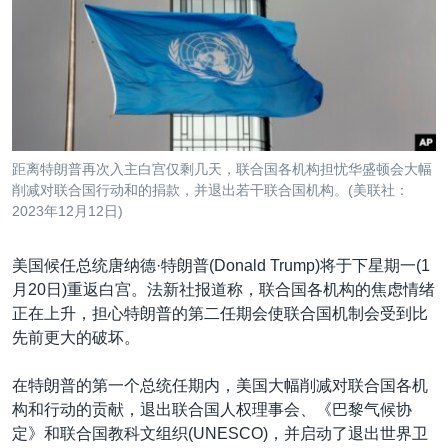
VOA视频
欧洲
科教·文娱·体健
白宫要闻
转
到
VOA今日焦点
非洲
军事
国会报道
检
中文广播
美洲
劳工
美中关系
索
全球议题
环境
美国建国250周年
关注我们
埃博拉疫情
距离特朗普再次入主白宫仅剩几天，联合国各机构担忧华盛顿会大幅
美国之音专访
削减对联合国行动和的捐款，并退出若干联合国机构。(美联社：
2023年12月12日)
重要讲话与声明
台海两岸关系
美国候任总统唐纳德·特朗普(Donald Trump)将于下星期一(1
其他语言网站
月20日)重返白宫。法新社报道称，联合国各机构的焦虑情绪
南中国海争端
正在上升，担心特朗普的第二任期会使联合国机制会受到比
关注西藏
先前更大的破坏。
关注新疆
在特朗普的第一个总统任期内，美国大幅削减对联合国各机
GEN Z 看美国
构和行动的贡献，退出联合国人权理事会、《巴黎气候协
定》和联合国教科文组织(UNESCO)，并启动了退出世界卫