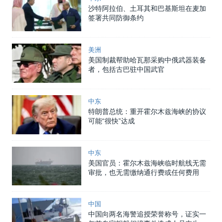
沙特阿拉伯、土耳其和巴基斯坦在麦加
签署共同防御条约
美洲
美国制裁帮助哈瓦那采购中俄武器装备
者，包括古巴驻中国武官
中东
特朗普总统：重开霍尔木兹海峡的协议
可能“很快”达成
中东
美国官员：霍尔木兹海峡临时航线无需
审批，也无需缴纳通行费或任何费用
中国
中国向两名海警追授荣誉称号，证实一