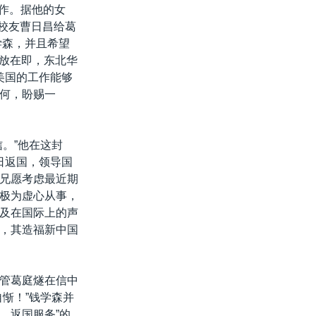
工作。据他的女
华校友曹日昌给葛
学森，并且希望
解放在即，东北华
在美国的工作能够
何，盼赐一
。”他在这封
早日返国，领导国
兄愿考虑最近期
极为虚心从事，
及在国际上的声
，其造福新中国
管葛庭燧在信中
惭！”钱学森并
，返国服务”的