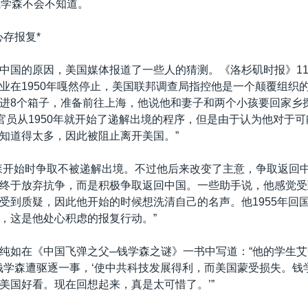
钱学森不会不知道。
心存报复*
中国的原因，美国媒体报道了一些人的猜测。《洛杉矶时报》11
业在1950年嘎然停止，美国联邦调查局指控他是一个颠覆组织
进8个箱子，准备前往上海，他说他和妻子和两个小孩要回家乡
邦官员从1950年就开始了递解出境的程序，但是由于认为他对于
知道得太多，因此被阻止离开美国。”
森开始时争取不被递解出境。不过他后来改变了主意，争取返回中
终于放弃抗争，而是积极争取返回中国。一些助手说，他感觉受
受到质疑，因此他开始的时候想洗清自己的名声。他1955年回
，这是他处心积虑的报复行动。”
纯如在《中国飞弹之父─钱学森之谜》一书中写道：“他的学生艾胥利
揣测，钱学森遭驱逐一事，‘使中共科技发展得利，而美国蒙受损失。
美国好看。现在回想起来，真是太可惜了。’”