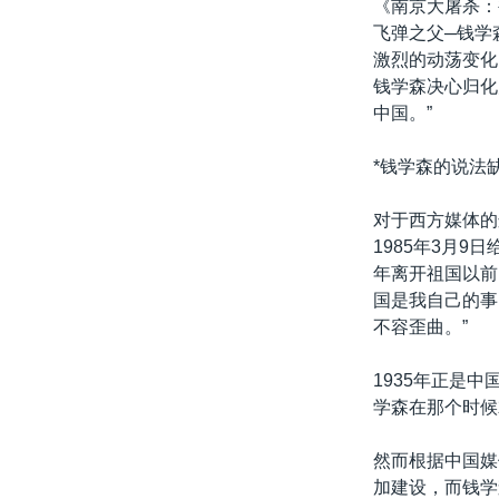
《南京大屠杀：
飞弹之父─钱学
激烈的动荡变化
钱学森决心归化
中国。”
*钱学森的说法
对于西方媒体的
1985年3月9
年离开祖国以前
国是我自己的事，
不容歪曲。”
1935年正是
学森在那个时候
然而根据中国媒
加建设，而钱学