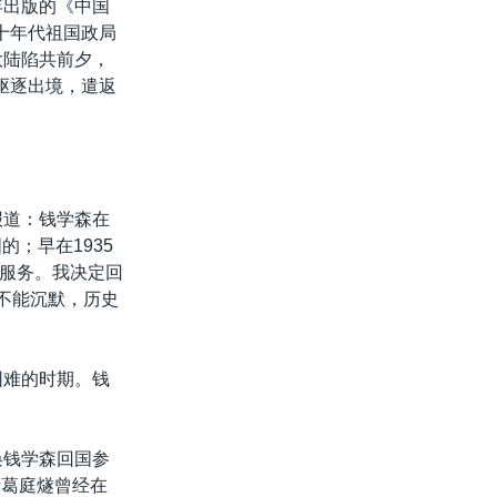
年出版的《中国
十年代祖国政局
大陆陷共前夕，
驱逐出境，遣返
报道：钱学森在
的；早在1935
服务。我决定回
我不能沉默，历史
困难的时期。钱
唤钱学森回国参
士葛庭燧曾经在