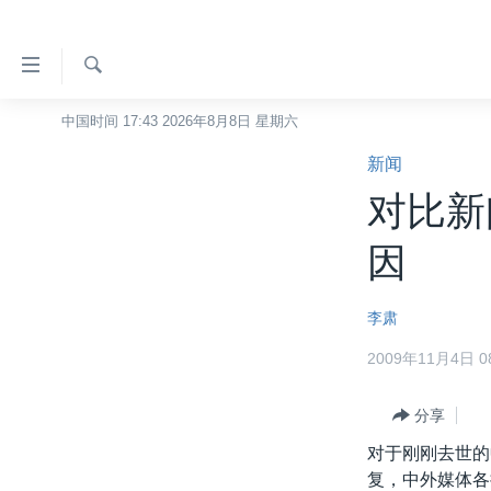
无
障
碍
检
中国时间 17:43 2026年8月8日 星期六
主页
索
链
新闻
美国
接
对比新
中国
跳
转
台湾
因
到
港澳
内
李肃
容
国际
跳
2009年11月4日 08
分类新闻
最新国际新闻
转
到
美中关系
印太
经济·金融·贸易
分享
导
热点专题
中东
人权·法律·宗教
航
对于刚刚去世的
跳
复，中外媒体各
VOA视频
欧洲
科教·文娱·体健
白宫要闻