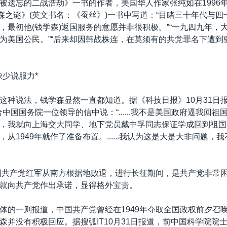
被遗忘的二战浩劫》一书的作者，美国华人作家张纯如在1996
森之谜》(英文书名：《蚕丝》)一书中写道：“目睹三十年代与四
，最初他(钱学森)返国服务的意愿并非很积极。”“一九四九年，
为美国公民。”“后来却因韩战株连，在莫须有的共党罪名下遭到
缺少说服力*
这种说法，钱学森显然一直都知道。据《科技日报》10月31日
日给中国国务院一位领导的信中说：“......我不是美国政府逼我回祖国
，我就向上海交大同学、地下党员戴中孚同志保证学成回到祖国
从1949年就作了准备布置。......我认为这是大是大非问题，
中国共产党红军从南方根据地败退，进行长征期间，是共产党非常
就向共产党作出承诺，显得格外宝贵。
体的一则报道，中国共产党曾经在1949年夺取全国政权前夕召
森并没有积极回应。据搜弧IT10月31日报道，前中国科学院院