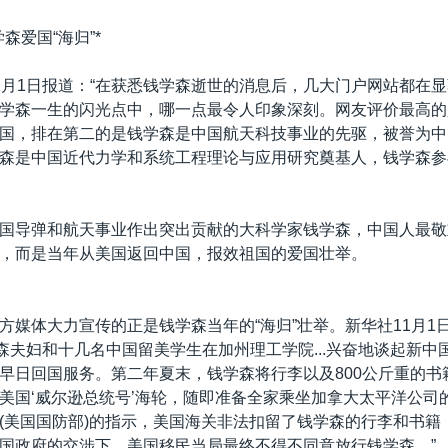
森爱国“海归”*
1月1日报道：“在获悉钱学森逝世的消息后，几大门户网站都在
学森一生的闪光点中，哪一点最令人印象深刻。网友评价最高的
国，排在第二的是钱学森是中国航天科技事业的先驱，被誉为中
森是中国近代力学和系统工程理论与应用研究奠基人，钱学森参与
国导弹和航天事业作出突出贡献的大科学家钱学森，中国人最敬
，而是当年从美国返回中国，报效祖国的爱国壮举。
方媒体大力宣传的正是钱学森当年的“海归”壮举。新华社11月1日报
学森夫妇和十几名中国留美学生在加州理工学院...兴奋地谈起新中
早日回国服务。第二年夏末，钱学森将行李以及800公斤重的书
美国‘威尔逊总统号’海轮，随即准备全家乘坐加拿大太平洋公司
(美国国防部)的指示，美国海关非法扣留了钱学森的行李和书籍
国政府的交涉下，美国移民当局最终不得不同意放行钱学森。”