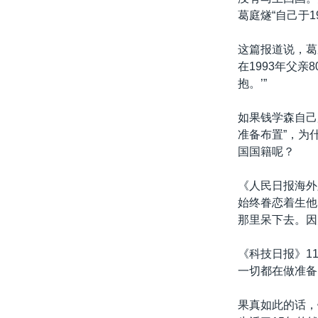
葛庭燧“自己于1
这篇报道说，葛
在1993年父
抱。’”
如果钱学森自己
准备布置”，为
国国籍呢？
《人民日报海外
始终眷恋着生他
那里呆下去。因
《科技日报》1
一切都在做准备
果真如此的话，