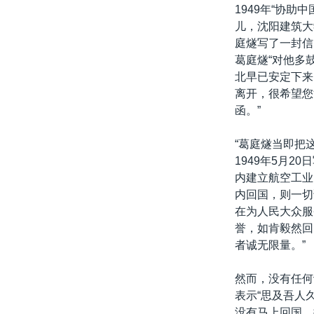
1949年“协
儿，沈阳建筑大
庭燧写了一封信
葛庭燧“对他多
北早已安定下来
离开，很希望您
函。”
“葛庭燧当即把
1949年5月
内建立航空工业
内回国，则一切
在为人民大众服
誉，如肯毅然回
者诚无限量。”
然而，没有任何
表示“思及吾人
没有马上回国。