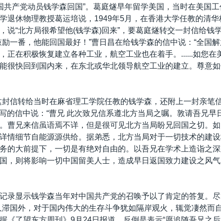
助中国共产党动员钱学森回国”。葛庭燧早年留学美国，当时在美国
学退休物理教授葛运培说，1949年5月，在香港大学任教的清
，说“北方局很希望他(钱学森)回来”，要葛庭燧转交一封信给钱
鼓励一番，他能回国最好！”曹日昌在给钱学森的信中说：“全国
，正在积极恢复建立各种工业，航空工业也在着手。......如您
能很快回到国内来，在东北或华北领导航空工业的建立。尊意如
这封信转给当时在麻省理工学院任教的钱学森，还附上一封亲笔信
20日写的信中说：“曹兄 此次致兄信系遵北方当局之嘱。敦请吾兄
。曹兄来信虽语焉不详，但是很可见北方当局盼兄回国之切。如
详情细节自能源源供给。据弟悉，北方当局对于一切技术的建设
务的大前提下，一切是有绝对自由的。以吾兄在学术上造诣之深
国，则将影响一切中国留美人士，造成早日返国致力建设之风气
记录显示钱学森当年对中国共产党的召唤予以了肯定的答复。尽
久滞国外，对于国内伟大的生存斗争犹如隔岸观火，辄觉凄然而自
据《了望东方周刊》9月24日报道，反倒是表示“愿追随吾兄之后