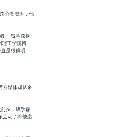
学森心潮澎湃，他
者：‘钱学森身
州理工学院留
一直是很鲜明
西方媒体却从来
败前夕，钱学森
顿启动了将他递