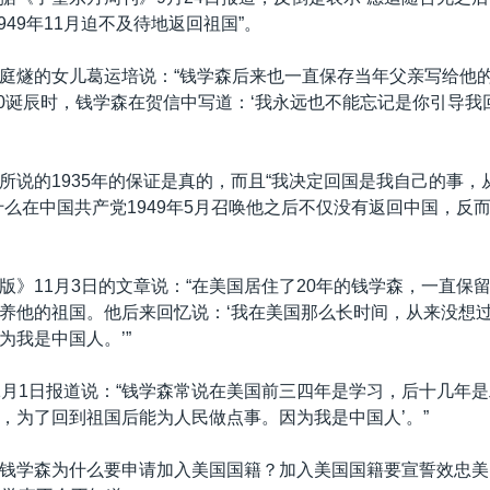
949年11月迫不及待地返回祖国”。
庭燧的女儿葛运培说：“钱学森后来也一直保存当年父亲写给他
亲80诞辰时，钱学森在贺信中写道：‘我永远也不能忘记是你引导
所说的1935年的保证是真的，而且“我决定回国是我自己的事，从
什么在中国共产党1949年5月召唤他之后不仅没有返回中国，反
版》11月3日的文章说：“在美国居住了20年的钱学森，一直保
养他的祖国。他后来回忆说：‘我在美国那么长时间，从来没想
为我是中国人。’”
1月1日报道说：“钱学森常说在美国前三四年是学习，后十几年是
，为了回到祖国后能为人民做点事。因为我是中国人’。”
钱学森为什么要申请加入美国国籍？加入美国国籍要宣誓效忠美