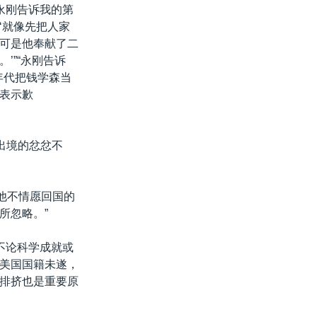
永刚告诉我的第
‘就像先把人家
可是他奉献了二
’”“永刚告诉
年代把钱学森当
表示歉
出境的忿忿不
“他不情愿回国的
所忽略。”
不论科学成就或
美国国籍未遂，
排挤也是重要原