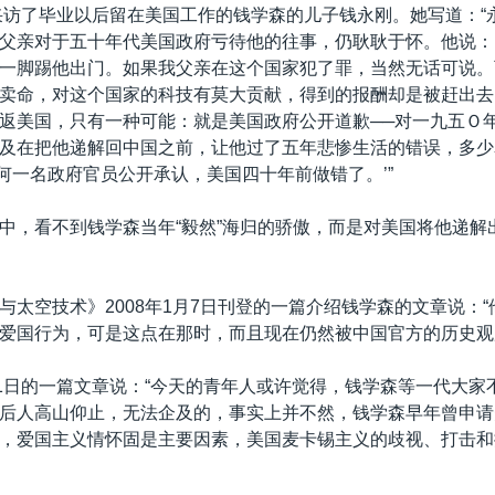
年采访了毕业以后留在美国工作的钱学森的儿子钱永刚。她写道：“
父亲对于五十年代美国政府亏待他的往事，仍耿耿于怀。他说：
一脚踢他出门。如果我父亲在这个国家犯了罪，当然无话可说。
卖命，对这个国家的科技有莫大贡献，得到的报酬却是被赶出去。
返美国，只有一种可能：就是美国政府公开道歉──对一九五Ｏ
及在把他递解回中国之前，让他过了五年悲惨生活的错误，多少
‘只要任何一名政府官员公开承认，美国四十年前做错了。’”
中，看不到钱学森当年“毅然”海归的骄傲，而是对美国将他递解
与太空技术》2008年1月7日刊登的一篇介绍钱学森的文章说：
爱国行为，可是这点在那时，而且现在仍然被中国官方的历史观
31日的一篇文章说：“今天的青年人或许觉得，钱学森等一代大家
后人高山仰止，无法企及的，事实上并不然，钱学森早年曾申请
，爱国主义情怀固是主要因素，美国麦卡锡主义的歧视、打击和