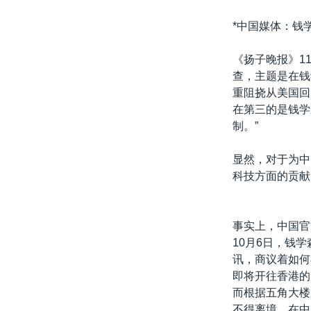
转
VOA今日焦点
非洲
军事
国会报道
到
*中国媒体：钱学
检
中文广播
美洲
劳工
美中关系
索
《扬子晚报》1
全球议题
环境
美国建国250周年
查，主题是在钱
重阻挠从美国回
埃博拉疫情
在第三的是钱学
美国之音专访
制。”
重要讲话与声明
显然，对于为中
台海两岸关系
科技方面的贡献
南中国海争端
关注西藏
事实上，中国官
10月6日，钱
关注新疆
讯，商议着如何
GEN Z 看美国
即将开往香港的
而根据五角大楼
不得离境。在中