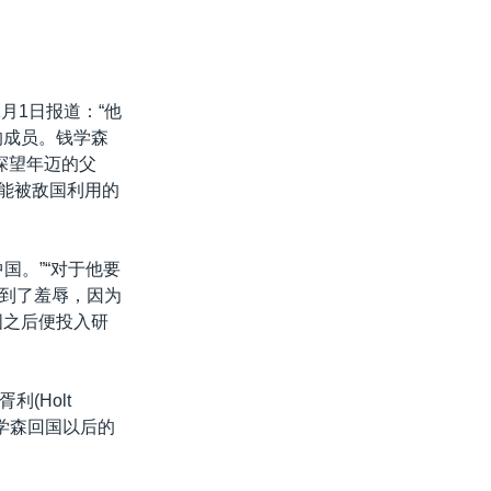
月1日报道：“他
的成员。钱学森
探望年迈的父
可能被敌国利用的
国。”“对于他要
到了羞辱，因为
国之后便投入研
(Holt
钱学森回国以后的