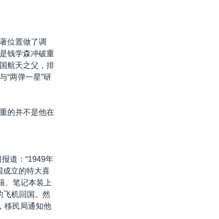
显著位置做了调
是钱学森冲破重
国航天之父，排
“两弹一星”研
重的并不是他在
道：“1949年
国成立的特大喜
籍、笔记本装上
的飞机回国。然
，移民局通知他