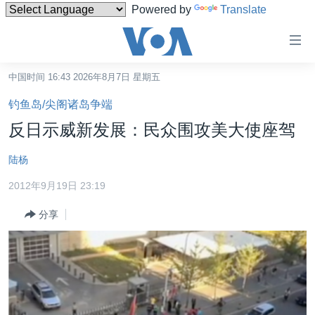
Powered by
Translate
无
障
碍
中国时间 16:43 2026年8月7日 星期五
主页
链
钓鱼岛/尖阁诸岛争端
接
美国
反日示威新发展：民众围攻美大使座驾
跳
中国
转
陆杨
台湾
到
2012年9月19日 23:19
内
港澳
容
分享
国际
跳
转
分类新闻
最新国际新闻
到
美中关系
印太
经济·金融·贸易
导
航
热点专题
中东
人权·法律·宗教
跳