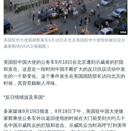
VOA视频
欧洲
科教·文娱·体健
白宫要闻
转
到
VOA今日焦点
非洲
军事
国会报道
检
中文广播
美洲
劳工
美中关系
索
全球议题
环境
美国建国250周年
关注我们
美国驻华大使骆家辉座车9月18日在北京美国驻华大使馆前被抗议示
埃博拉疫情
威着围堵(VOA卫视截图 )
美国之音专访
美国驻中国大使的公务车9月18日在北京遭到示威者的拦阻
重要讲话与声明
和攻击。这是近一段时间中国不断扩大的反日抗议活动中发
台海两岸关系
生的一个新变化。这个事件发生在美国国防部长访问北京的
其他语言网站
时候，其背景颇耐人寻味。
南中国海争端
关注西藏
*反日情绪波及美国*
关注新疆
多家媒体9月19日报道， 9月18日下午，美国驻中国大使骆
GEN Z 看美国
家辉乘坐公务车外出返回使馆的时候在大门前受到大约几十
名中国示威民众的拦阻和攻击。示威民众当时高呼“打到美帝