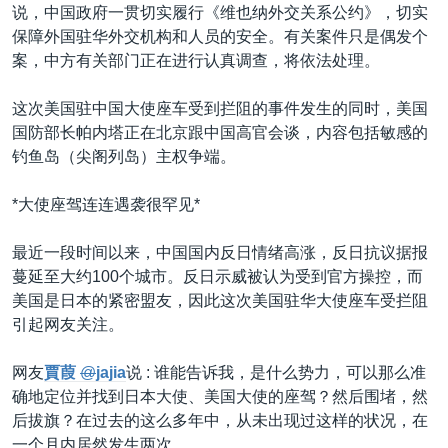
说，中国政府一贯切实履行《维也纳外交关系公约》，切实
保障外国驻华外交机构和人员的安全。有关案件只是偶发个
案，中方有关部门正在进行认真调查，将依法处理。
这次美国驻中国大使座车受到拦阻的事件发生的同时，美国
国防部长帕内塔正在北京跟中国高官会谈，内容包括敏感的
钓鱼岛（尖阁列岛）主权争端。
*大使座驾连连遇袭很罕见*
最近一段时间以来，中国国内反日情绪高涨，反日抗议据报
蔓延至大约100个城市。反日示威被认为受到官方操控，而
美国是日本的紧密盟友，因此这次美国驻华大使座车受拦阻
引起网友关注。
网友
賈葭
@
jajia
说 : 谁能告诉我，是什么势力，可以那么准
确地定位并找到日本大使、美国大使的座驾？然后围堵，然
后拔旗？在过去的这么多年中，从未出现过这样的状况，在
一个月内居然发生两次。