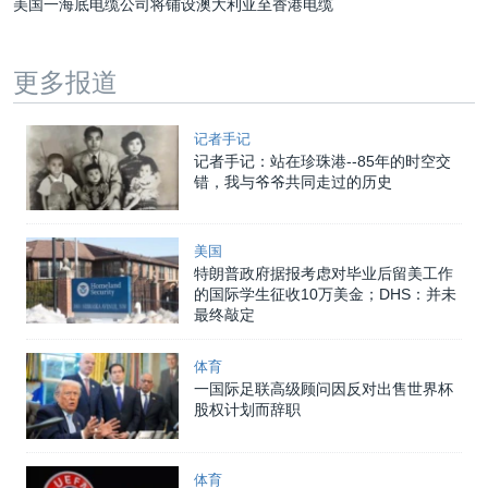
美国一海底电缆公司将铺设澳大利亚至香港电缆
更多报道
记者手记
记者手记：站在珍珠港--85年的时空交
错，我与爷爷共同走过的历史
美国
特朗普政府据报考虑对毕业后留美工作
的国际学生征收10万美金；DHS：并未
最终敲定
体育
一国际足联高级顾问因反对出售世界杯
股权计划而辞职
体育