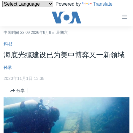
Powered by
Translate
无
障
碍
中国时间 22:09 2026年8月8日 星期六
主页
链
科技
接
美国
海底光缆建设已为美中博弈又一新领域
跳
中国
转
孙承
台湾
到
2020年11月1日 13:35
内
港澳
容
分享
国际
跳
转
分类新闻
最新国际新闻
到
美中关系
印太
经济·金融·贸易
导
航
热点专题
中东
人权·法律·宗教
跳