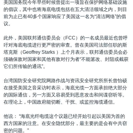
美国国务院今年早些时候曾提出一项旨在保护网络基础设施
的倡议，其中也将海底电缆包括在五大清洁领域之内，到目
前为止已有40多个国家响应了美国这一名为“清洁网络”的倡
议。
此外，美国联邦通信委员会（FCC）的一名成员最近也曾呼
吁对海底电缆进行更严密的审查。曾在美国司法部任职的斯
塔克斯（Geoffrey Starks ）上个月表示，联邦通信委员会必
须确保敌对国家和其他有敌对行为者“不能篡改、封阻或截获
它们所传输的通讯”。
台湾国防安全研究院网路作战与资讯安全研究所所长曾怡硕
在接受美国之音采访时表示，海底光缆一方面承担绝大部分
的国际通信，另一方面又容易受到恶意攻击和间谍窃听等。
在理论上，中国政府能切断、干扰、或监控海缆通信。
他说： “海底光纤电缆这个议题已经开始引起以美国为首的
西方国家的注意。在安全隐忧部分，最主要的是会有中共窃
密的问题。”