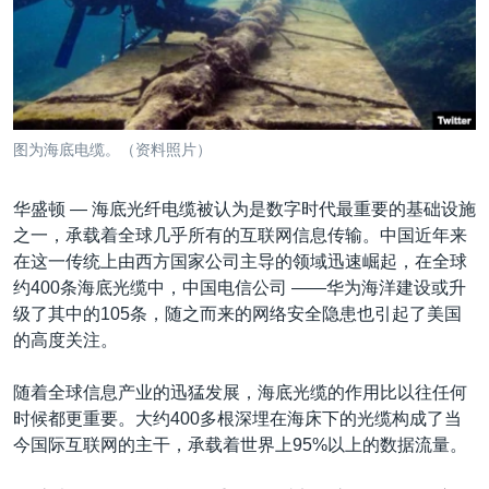
VOA视频
欧洲
科教·文娱·体健
白宫要闻
转
到
VOA今日焦点
非洲
军事
国会报道
检
中文广播
美洲
劳工
美中关系
索
全球议题
环境
美国建国250周年
关注我们
图为海底电缆。（资料照片）
埃博拉疫情
美国之音专访
华盛顿 —
海底光纤电缆被认为是数字时代最重要的基础设施
之一，承载着全球几乎所有的互联网信息传输。中国近年来
重要讲话与声明
在这一传统上由西方国家公司主导的领域迅速崛起，在全球
台海两岸关系
约400条海底光缆中，中国电信公司 ——华为海洋建设或升
其他语言网站
级了其中的105条，随之而来的网络安全隐患也引起了美国
南中国海争端
的高度关注。
关注西藏
随着全球信息产业的迅猛发展，海底光缆的作用比以往任何
关注新疆
时候都更重要。大约400多根深埋在海床下的光缆构成了当
GEN Z 看美国
今国际互联网的主干，承载着世界上95%以上的数据流量。