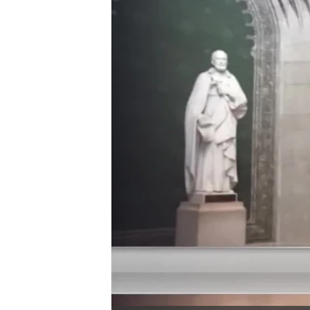
转
VOA今日焦点
非洲
军事
国会报道
到
检
中文广播
美洲
劳工
美中关系
索
全球议题
环境
美国建国250周年
埃博拉疫情
美国之音专访
重要讲话与声明
台海两岸关系
南中国海争端
关注西藏
关注新疆
GEN Z 看美国