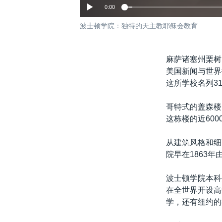
0:00
波士顿学院：独特的天主教耶稣会教育
麻萨诸塞州栗树
美国新闻与世界
这所学校名列3
哥特式的盖森楼(G
这栋楼的近60
从建筑风格和细
院早在1863
波士顿学院本科
在全世界开设高
学，还有纽约的