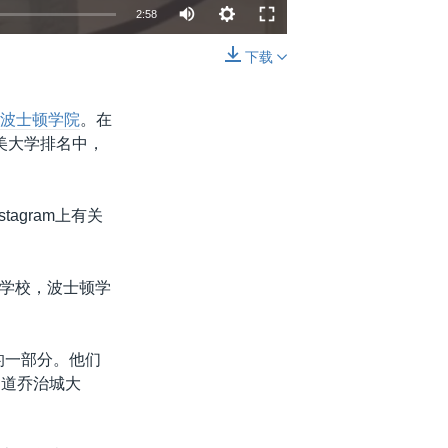
2:58
下载
嵌入
分享
—
波士顿学院
。在
全美大学排名中，
tagram上有关
学校，波士顿学
的一部分。他们
知道乔治城大