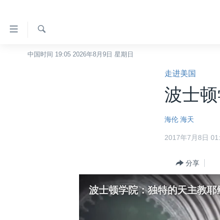
无
障
碍
检
中国时间 19:05 2026年8月9日 星期日
主页
索
链
走进美国
美国
接
波士顿
中国
跳
转
台湾
海伦
海天
到
港澳
内
2017年7月8日 01:
容
国际
跳
分类新闻
分享
最新国际新闻
转
到
美中关系
印太
经济·金融·贸易
波士顿学院：独特的天主教耶
导
热点专题
中东
人权·法律·宗教
航
跳
VOA视频
欧洲
科教·文娱·体健
白宫要闻