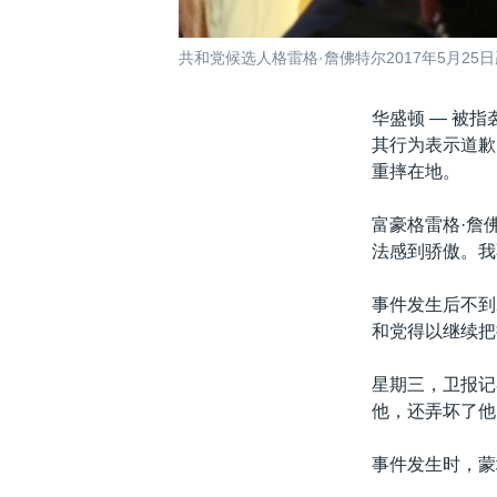
共和党候选人格雷格·詹佛特尔2017年5月2
华盛顿 —
被指
其行为表示道歉
重摔在地。
富豪格雷格·詹
法感到骄傲。我
事件发生后不到
和党得以继续把
星期三，卫报记
他，还弄坏了他
事件发生时，蒙