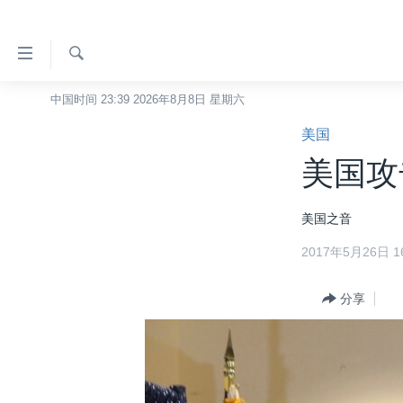
无
障
碍
检
中国时间 23:39 2026年8月8日 星期六
主页
索
链
美国
美国
接
美国攻
中国
跳
转
台湾
美国之音
到
港澳
内
2017年5月26日 16
容
国际
跳
分类新闻
分享
最新国际新闻
转
到
美中关系
印太
经济·金融·贸易
导
热点专题
中东
人权·法律·宗教
航
跳
VOA视频
欧洲
科教·文娱·体健
白宫要闻