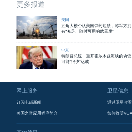
更多报道
美国
五角大楼否认美国弹药短缺，称军方拥
有“充足、随时可用的武器库”
中东
特朗普总统：重开霍尔木兹海峡的协议
可能“很快”达成
网上服务
卫星信息
订阅电邮新闻
通过卫星收看
美国之音应用程序简介
如何收听VO