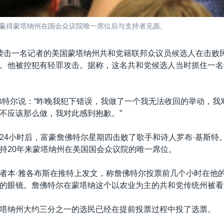
5日赢得蒙塔纳州在国会众议院唯一席位后与支持者见面。
袭击一名记者的美国蒙塔纳州共和党籍联邦众议员候选人在击败
。他被控犯有轻罪攻击。据称，这名共和党候选人当时抓住一名
佛特尔说：“昨晚我犯下错误，我做了一个我无法收回的举动，我
不应该那么做，我对此感到抱歉。”
24小时后，富豪詹佛特尔星期四击败了歌手和诗人罗布·基斯特
持20年来蒙塔纳州在美国国会众议院的唯一席位。
者本·雅各布斯在推特上发文，称詹佛特尔投票前几个小时在他
的眼镜。詹佛特尔在蒙塔纳这个以农业为主的共和党传统州被看
塔纳州大约三分之一的选民已经在提前投票过程中投了选票。