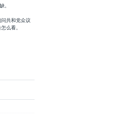
缺。
询问共和党众议
告怎么看。