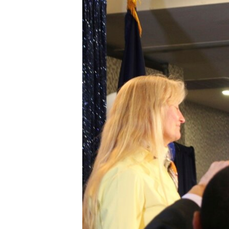
转
VOA今日焦点
非洲
军事
国会报道
到
检
中文广播
美洲
劳工
美中关系
索
全球议题
环境
美国建国250周年
埃博拉疫情
美国之音专访
重要讲话与声明
台海两岸关系
南中国海争端
关注西藏
关注新疆
GEN Z 看美国