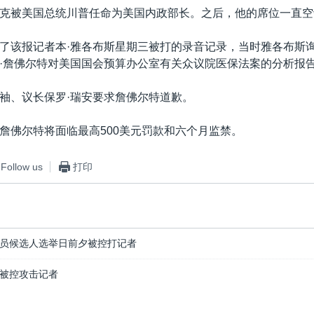
克被美国总统川普任命为美国内政部长。之后，他的席位一直空
了该报记者本·雅各布斯星期三被打的录音记录，当时雅各布斯
·詹佛尔特对美国国会预算办公室有关众议院医保法案的分析报
袖、议长保罗·瑞安要求詹佛尔特道歉。
詹佛尔特将面临最高500美元罚款和六个月监禁。
Follow us
打印
员候选人选举日前夕被控打记者
被控攻击记者