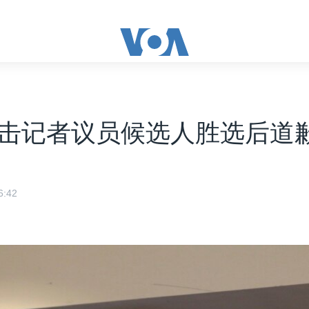
击记者议员候选人胜选后道
:42