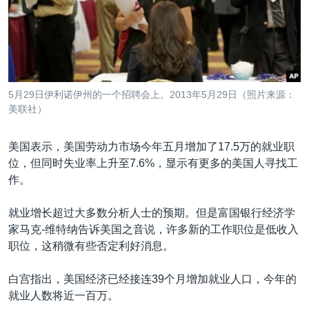
VOA视频
欧洲
科教·文娱·体健
白宫要闻
转
到
VOA今日焦点
非洲
军事
国会报道
检
中文广播
美洲
劳工
美中关系
索
全球议题
环境
美国建国250周年
关注我们
5月29日伊利诺伊州的一个招聘会上。2013年5月29日（照片来源：
埃博拉疫情
美联社）
美国之音专访
美国表示，美国劳动力市场今年五月增加了17.5万的就业职
重要讲话与声明
位，但同时失业率上升至7.6%，显示有更多的美国人寻找工
台海两岸关系
作。
其他语言网站
南中国海争端
就业增长超过大多数分析人士的预期。但是富国银行经济学
关注西藏
家马克-维特纳告诉美国之音说，许多新的工作职位是低收入
职位，这稍微有些否定利好消息。
关注新疆
GEN Z 看美国
白宫指出，美国经济已经接连39个月增加就业人口，今年的
就业人数将近一百万。