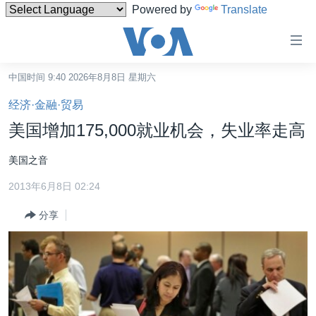
Powered by
Translate
无
障
碍
中国时间 9:40 2026年8月8日 星期六
主页
链
经济·金融·贸易
接
美国
美国增加175,000就业机会，失业率走高
跳
中国
转
美国之音
台湾
到
2013年6月8日 02:24
内
港澳
容
分享
国际
跳
转
分类新闻
最新国际新闻
到
美中关系
印太
经济·金融·贸易
导
航
热点专题
中东
人权·法律·宗教
跳