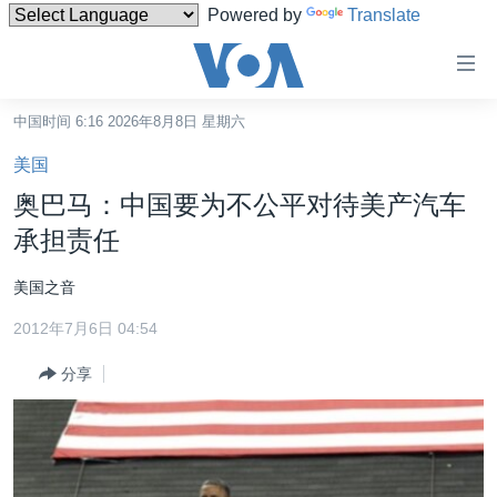
Powered by
Translate
无
障
碍
中国时间 6:16 2026年8月8日 星期六
主页
链
美国
接
美国
奥巴马：中国要为不公平对待美产汽车
跳
中国
承担责任
转
台湾
到
美国之音
内
港澳
容
2012年7月6日 04:54
国际
跳
分享
转
分类新闻
最新国际新闻
到
美中关系
印太
经济·金融·贸易
导
航
热点专题
中东
人权·法律·宗教
跳