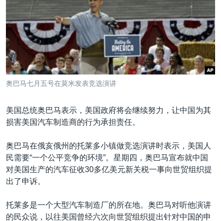
VOA视频
欧洲
科教·文娱·体健
白宫要闻
转
到
VOA今日焦点
非洲
军事
国会报道
检
中文广播
美洲
劳工
美中关系
索
全球议题
环境
美国建国250周年
关注我们
埃博拉疫情
奥巴马七月五号在莫米发表竞选演讲
美国之音专访
美国总统奥巴马表示，美国政府将会继续努力，让中国为其
重要讲话与声明
损害美国汽车制造商的行为承担责任。
台海两岸关系
其他语言网站
奥巴马在俄亥俄州的托莱多小镇做竞选演讲时表示，美国人
南中国海争端
民需要“一个公平竞争的环境”。星期四，奥巴马宣布就中国
关注西藏
对美国生产的汽车征收30多亿美元新关税一事向世贸组织提
出了申诉。
关注新疆
GEN Z 看美国
托莱多是一个大型汽车制造厂的所在地。奥巴马对听他演讲
的民众说，以往美国曾经六次向世贸组织提出针对中国的申