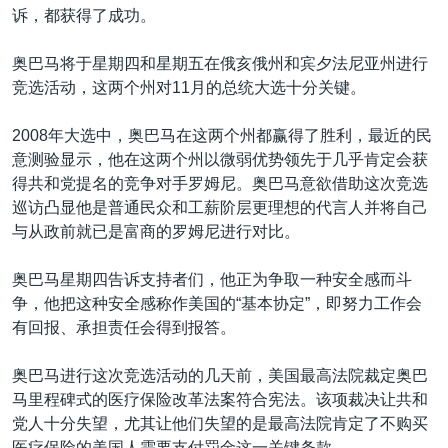
诉，都获得了成功。
奥巴马将于星期四和星期五在俄亥俄州和宾夕法尼亚州进行
竞选活动，这两个州对11月的总统大选十分关键。
2008年大选中，奥巴马在这两个州都赢得了胜利，最近的民
意测验显示，他在这两个州以微弱优势领先于几乎肯定会获
得共和党提名的竞争对手罗姆尼。奥巴马意欲借助这次竞选
巡访凸显他是普通民众和工薪阶层更理想的代言人并将自己
与从政前就已是富商的罗姆尼进行对比。
奥巴马星期四告诉支持者们，他正为争取一种安全感而斗
争，他把这种安全感称作美国的“基本协定”，即努力工作会
有回报、承担责任会得到报答。
奥巴马进行这次竞选活动的几天前，美国最高法院裁定奥巴
马里程碑式的医疗保险改革法案符合宪法。该项裁决让共和
党人十分失望，尤其让他们失望的是最高法院肯定了不购买
医疗保险的美国人需要支付罚金这一关键条款。