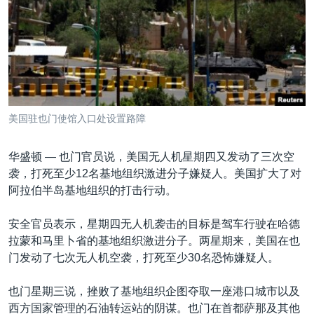
VOA视频
欧洲
科教·文娱·体健
白宫要闻
转
到
VOA今日焦点
非洲
军事
国会报道
检
中文广播
美洲
劳工
美中关系
索
全球议题
环境
美国建国250周年
关注我们
埃博拉疫情
美国驻也门使馆入口处设置路障
美国之音专访
华盛顿 —
也门官员说，美国无人机星期四又发动了三次空
重要讲话与声明
袭，打死至少12名基地组织激进分子嫌疑人。美国扩大了对
台海两岸关系
其他语言网站
阿拉伯半岛基地组织的打击行动。
南中国海争端
安全官员表示，星期四无人机袭击的目标是驾车行驶在哈德
关注西藏
拉蒙和马里卜省的基地组织激进分子。两星期来，美国在也
门发动了七次无人机空袭，打死至少30名恐怖嫌疑人。
关注新疆
GEN Z 看美国
也门星期三说，挫败了基地组织企图夺取一座港口城市以及
西方国家管理的石油转运站的阴谋。也门在首都萨那及其他