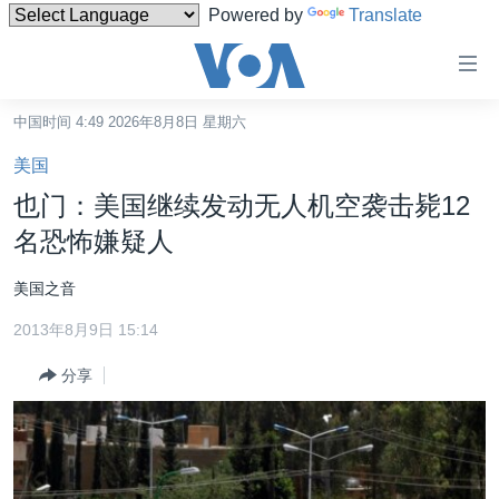
Powered by
Translate
无
障
碍
中国时间 4:49 2026年8月8日 星期六
主页
链
美国
接
美国
也门：美国继续发动无人机空袭击毙12
跳
中国
名恐怖嫌疑人
转
台湾
到
美国之音
内
港澳
容
2013年8月9日 15:14
国际
跳
分享
转
分类新闻
最新国际新闻
到
美中关系
印太
经济·金融·贸易
导
航
热点专题
中东
人权·法律·宗教
跳