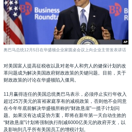
VOA视频
欧洲
科教·文娱·体健
白宫要闻
转
到
VOA今日焦点
非洲
军事
国会报道
检
中文广播
美洲
劳工
美中关系
索
全球议题
环境
美国建国250周年
关注我们
埃博拉疫情
奥巴马总统12月5日在华盛顿企业家圆桌会议上向企业主管发表讲话
美国之音专访
对美国富人提高征税收以及对老年人和穷人的健保计划的改
重要讲话与声明
革问题成为解决美国政府财政政策的关键问题。目前，关于
台海两岸关系
其他语言网站
财政政策的讨论在华盛顿陷入僵局。
南中国海争端
11月赢得连任的美国总统奥巴马表示，必须停止实行年收入
关注西藏
超过25万美元的富裕家庭享有的减税政策，否则他不会同意
在今年年底前解决华盛顿所称的“财政悬崖”一揽子计划问
关注新疆
题。如果没有达成妥协方案，即将在新年第一天自动生效的
GEN Z 看美国
“财政悬崖”计划将强制执行削减6000亿美元的政府开支，以
及影响到几乎所有美国员工的增税计划。