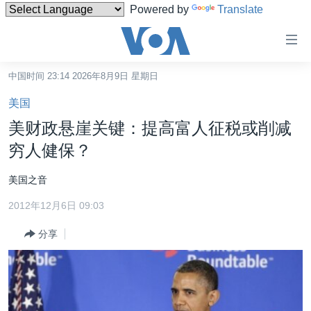
Powered by
Translate
无
障
碍
中国时间 23:14 2026年8月9日 星期日
主页
链
美国
接
美国
美财政悬崖关键：提高富人征税或削减
跳
中国
穷人健保？
转
台湾
到
美国之音
内
港澳
容
2012年12月6日 09:03
国际
跳
分享
转
分类新闻
最新国际新闻
到
美中关系
印太
经济·金融·贸易
导
航
热点专题
中东
人权·法律·宗教
跳