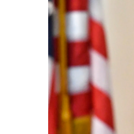
转
VOA今日焦点
非洲
军事
国会报道
到
检
中文广播
美洲
劳工
美中关系
索
全球议题
环境
美国建国250周年
埃博拉疫情
美国之音专访
重要讲话与声明
台海两岸关系
南中国海争端
关注西藏
关注新疆
GEN Z 看美国