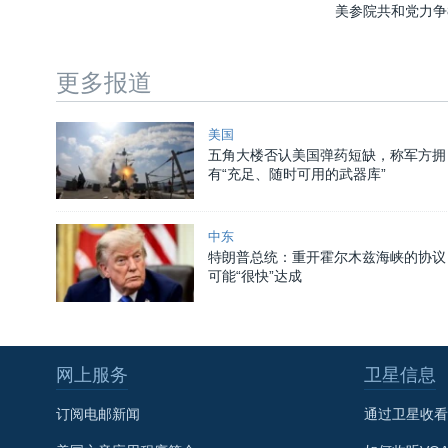
美参院共和党力争
更多报道
美国
五角大楼否认美国弹药短缺，称军方拥
有“充足、随时可用的武器库”
中东
特朗普总统：重开霍尔木兹海峡的协议
可能“很快”达成
网上服务
卫星信息
订阅电邮新闻
通过卫星收看