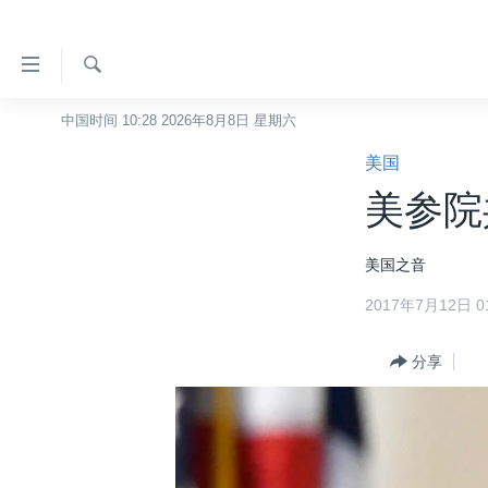
无
障
碍
检
中国时间 10:28 2026年8月8日 星期六
主页
索
链
美国
美国
接
美参院
中国
跳
转
台湾
美国之音
到
港澳
内
2017年7月12日 01
容
国际
跳
分类新闻
分享
最新国际新闻
转
到
美中关系
印太
经济·金融·贸易
导
热点专题
中东
人权·法律·宗教
航
跳
VOA视频
欧洲
科教·文娱·体健
白宫要闻