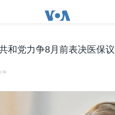
共和党力争8月前表决医保
:36