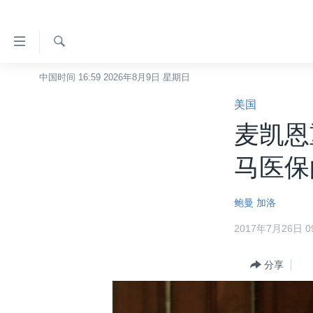
无
障
碍
检
中国时间 16:59 2026年8月9日 星期日
主页
索
链
美国
美国
接
麦凯恩
中国
跳
转
台湾
马医保
到
港澳
内
鲍曼
加洛
容
国际
跳
2017年7月26日 09
分类新闻
最新国际新闻
转
到
美中关系
印太
经济·金融·贸易
分享
导
热点专题
中东
人权·法律·宗教
航
跳
VOA视频
欧洲
科教·文娱·体健
白宫要闻