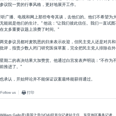
参议院一贯的行事风格，更好地展开工作。
要听广播、电视和网上那些夸夸其谈，去他们的。他们不希望为
无能就是他们的生计。” 他说：“让我们彼此信任。我们一直试
在太多重要议题上浪费了时间。”
两党参议员都对麦凯恩的归来表示欢迎，但民主党人还是对共和
批评，指责少数人闭门研究医保草案，完全把民主党人排除在外
星期二的表决结果大加赞赏。他通过白宫发表声明说：“不作为
前推进了。”
也承认，开始辩论并不能保证议案最终能获得通过。
Follow us
打印
William Gallo是)美国之音(VOA)驻首尔记者站主任、东亚地区事务记者