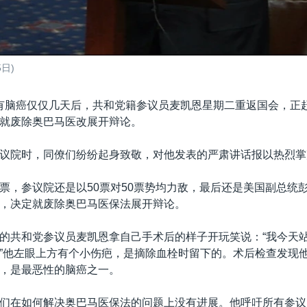
日)
有脑癌仅仅几天后，共和党籍参议员麦凯恩星期二重返国会，正
就废除奥巴马医改展开辩论。
议院时，同僚们纷纷起身致敬，对他发表的严肃讲话报以热烈掌
票，参议院还是以50票对50票势均力敌，最后还是美国副总统
，决定就废除奥巴马医保法展开辩论。
的共和党参议员麦凯恩拿自己手术后的样子开玩笑说：“我今天
”他左眼上方有个小伤疤，是摘除血栓时留下的。术后检查发现
，是最恶性的脑癌之一。
们在如何解决奥巴马医保法的问题上没有进展。他呼吁所有参议