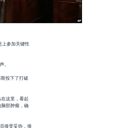
赶上参加关键性
声。
彭斯投下了打破
站在这里，看起
他脑部肿瘤，确
员接受妥协，接