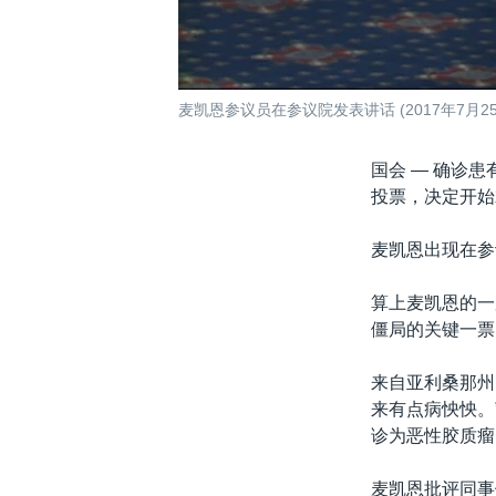
麦凯恩参议员在参议院发表讲话 (2017年7月25
国会 —
确诊患
投票，决定开始
麦凯恩出现在参
算上麦凯恩的一
僵局的关键一票
来自亚利桑那州
来有点病怏怏。
诊为恶性胶质瘤
麦凯恩批评同事