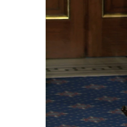
转
VOA今日焦点
非洲
军事
国会报道
到
检
中文广播
美洲
劳工
美中关系
索
全球议题
环境
美国建国250周年
埃博拉疫情
美国之音专访
重要讲话与声明
台海两岸关系
南中国海争端
关注西藏
关注新疆
GEN Z 看美国