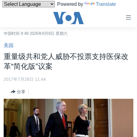
Powered by
Translate
无
障
碍
中国时间 8:49 2026年8月8日 星期六
主页
链
美国
接
美国
重量级共和党人威胁不投票支持医保改
跳
中国
革“简化版”议案
转
台湾
到
2017年7月28日 11:44
内
港澳
容
分享
国际
跳
转
分类新闻
最新国际新闻
到
美中关系
印太
经济·金融·贸易
导
航
热点专题
中东
人权·法律·宗教
跳