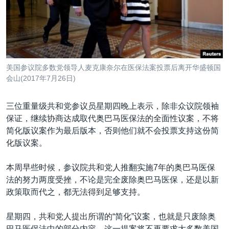
VOA视频
欧洲
科教·文娱·体健
白宫要闻
转
到
VOA今日焦点
非洲
军事
国会报道
检
中文广播
美洲
劳工
美中关系
索
全球议题
环境
美国建国250周年
美国参议院多数党领导人麦克康奈尔在医保法案投票后离开华盛顿国
关注我们
埃博拉疫情
会山(2017年7月26日)
美国之音专访
三位重量级共和党参议员星期四晚上表示，除非众议院领袖
重要讲话与声明
保证，继续协商达成取代奥巴马医保法的全面性议案，不将
简化版议案作为最后版本，否则他们就不会投票支持这份简
台海两岸关系
其他语言网站
化版议案。
南中国海争端
本周早些时候，参议院共和党人推翻实施7年的奥巴马医保
关注西藏
法的努力两度受挫，不论是完全废除奥巴马医保，还是以新
关注新疆
政策取而代之，都无法得到足够支持。
GEN Z 看美国
星期四，共和党人提出所谓的“简化”议案，也就是只废除奥
巴马医保法中的部分内容。这一提案将不再要求大多数美国