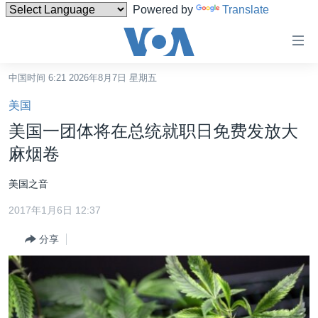
Powered by
Translate
无
障
碍
中国时间 6:21 2026年8月7日 星期五
主页
链
美国
接
美国
美国一团体将在总统就职日免费发放大
跳
中国
麻烟卷
转
台湾
到
美国之音
内
港澳
容
2017年1月6日 12:37
国际
跳
分享
转
分类新闻
最新国际新闻
到
美中关系
印太
经济·金融·贸易
导
航
热点专题
中东
人权·法律·宗教
跳