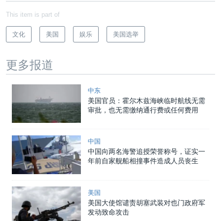
This item is part of
文化
美国
娱乐
美国选举
更多报道
中东
美国官员：霍尔木兹海峡临时航线无需
审批，也无需缴纳通行费或任何费用
中国
中国向两名海警追授荣誉称号，证实一
年前自家舰船相撞事件造成人员丧生
美国
美国大使馆谴责胡塞武装对也门政府军
发动致命攻击