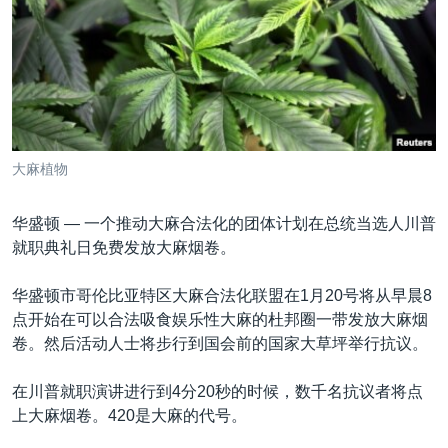
VOA视频
欧洲
科教·文娱·体健
白宫要闻
转
到
VOA今日焦点
非洲
军事
国会报道
检
中文广播
美洲
劳工
美中关系
索
全球议题
环境
美国建国250周年
关注我们
埃博拉疫情
大麻植物
美国之音专访
华盛顿 —
一个推动大麻合法化的团体计划在总统当选人川普
重要讲话与声明
就职典礼日免费发放大麻烟卷。
台海两岸关系
其他语言网站
华盛顿市哥伦比亚特区大麻合法化联盟在1月20号将从早晨8
南中国海争端
点开始在可以合法吸食娱乐性大麻的杜邦圈一带发放大麻烟
关注西藏
卷。然后活动人士将步行到国会前的国家大草坪举行抗议。
关注新疆
在川普就职演讲进行到4分20秒的时候，数千名抗议者将点
GEN Z 看美国
上大麻烟卷。420是大麻的代号。