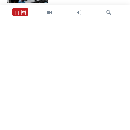
直播
中东
以军士兵遇袭身亡后，以色列对黎巴嫩
南部发动空袭，罗马谈判期间停火局势
趋紧
检
中东
索
特朗普总统：在霍尔木兹海峡谈判继续
之际，他更倾向于达成和平协议而非军
事行动
中东
美英最高外交官强调霍尔木兹海峡安全
通行与伊朗无核化的重要性
关注我们