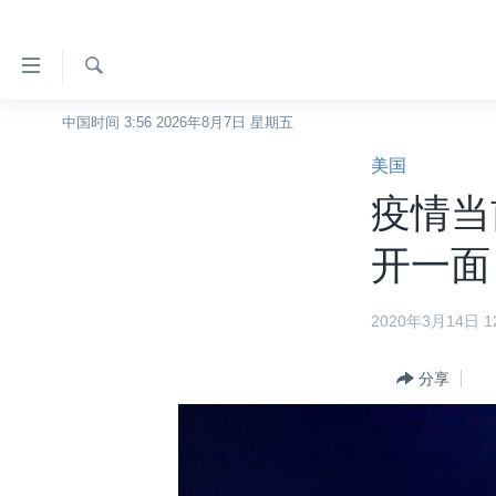
无
障
碍
检
中国时间 3:56 2026年8月7日 星期五
主页
索
链
美国
美国
接
疫情当
中国
跳
转
台湾
开一面
到
港澳
内
2020年3月14日 12
容
国际
跳
分类新闻
最新国际新闻
转
分享
到
美中关系
印太
经济·金融·贸易
导
热点专题
中东
人权·法律·宗教
航
跳
VOA视频
欧洲
科教·文娱·体健
白宫要闻