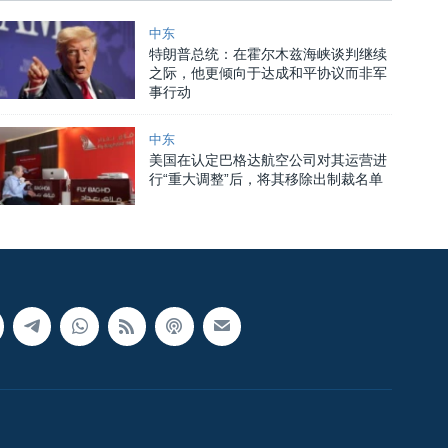
中东
特朗普总统：在霍尔木兹海峡谈判继续
之际，他更倾向于达成和平协议而非军
事行动
中东
美国在认定巴格达航空公司对其运营进
行“重大调整”后，将其移除出制裁名单