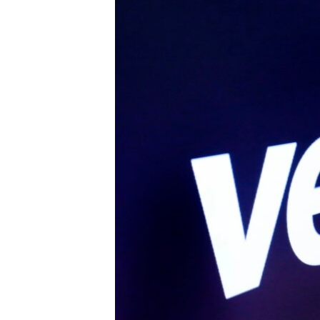
转
VOA今日焦点
非洲
军事
国会报道
到
检
中文广播
美洲
劳工
美中关系
索
全球议题
环境
美国建国250周年
埃博拉疫情
美国之音专访
重要讲话与声明
台海两岸关系
南中国海争端
关注西藏
关注新疆
GEN Z 看美国