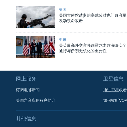
美国
美国大使馆谴责胡塞武装对也门政府军
发动致命攻击
中东
美英最高外交官强调霍尔木兹海峡安全
通行与伊朗无核化的重要性
网上服务
卫星信息
订阅电邮新闻
通过卫星收看
美国之音应用程序简介
如何收听VO
其他信息