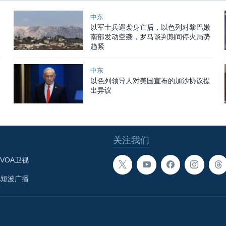
中东
以军士兵遇袭身亡后，以色列对黎巴嫩
南部发动空袭，罗马谈判期间停火局势
趋紧
中东
以色列领导人对美国宣布的加沙协议提
出异议
关注我们
VOA卫视
A短波广播