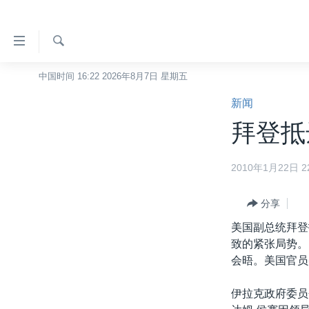
无
障
碍
检
中国时间 16:22 2026年8月7日 星期五
主页
索
链
新闻
美国
接
拜登抵
中国
跳
转
台湾
2010年1月22日 22
到
港澳
内
容
分享
国际
跳
美国副总统拜登
分类新闻
最新国际新闻
转
致的紧张局势。
到
美中关系
印太
经济·金融·贸易
会晤。美国官员
导
热点专题
中东
人权·法律·宗教
航
伊拉克政府委员
跳
VOA视频
欧洲
科教·文娱·体健
白宫要闻