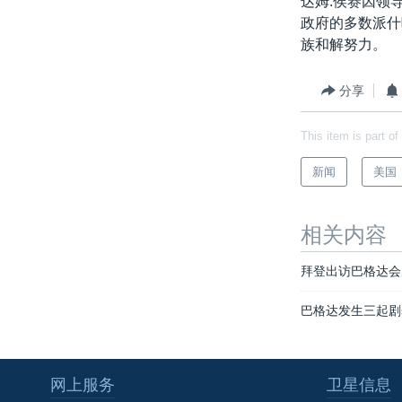
达姆.侯赛因领
转
政府的多数派什
VOA今日焦点
非洲
军事
国会报道
到
族和解努力。
检
中文广播
美洲
劳工
美中关系
索
全球议题
环境
美国建国250周年
分享
埃博拉疫情
This item is part of
美国之音专访
新闻
美国
重要讲话与声明
台海两岸关系
相关内容
南中国海争端
拜登出访巴格达会
关注西藏
巴格达发生三起剧
关注新疆
GEN Z 看美国
网上服务
卫星信息