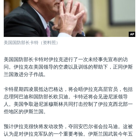
VOA视频
欧洲
科教·文娱·体健
白宫要闻
转
到
VOA今日焦点
非洲
军事
国会报道
检
中文广播
美洲
劳工
美中关系
索
全球议题
环境
美国建国250周年
关注我们
美国国防部长卡特（资料照）
埃博拉疫情
美国之音专访
美国国防部长卡特对伊拉克进行了一次未经事先宣布的访
问。伊拉克在美国领导的空袭以及训练的帮助下，正同伊斯
重要讲话与声明
兰国激进分子作战。
台海两岸关系
其他语言网站
卡特星期四凌晨抵达巴格达，将会晤伊拉克高层官员，包括
南中国海争端
总理阿巴迪和国防部长欧贝迪。卡特还将会见逊尼派领导
关注西藏
人。美国争取逊尼派穆斯林共同打击控制了伊拉克西北部一
些地区的伊斯兰国。
关注新疆
GEN Z 看美国
预计伊拉克很快将发动攻势，夺回安巴尔省会拉马迪。这被
认为是对伊拉克军队的一个重要考验。伊斯兰国武装今年五