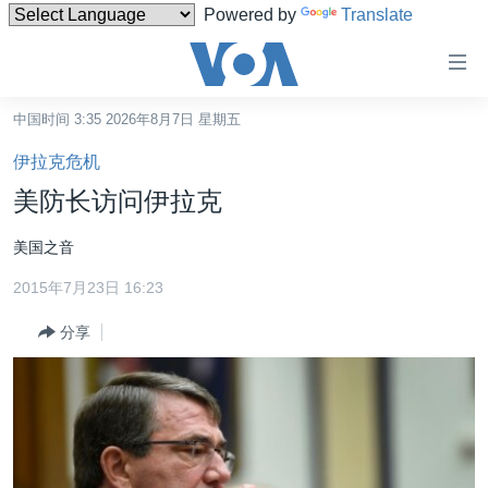
Powered by
Translate
无
障
碍
中国时间 3:35 2026年8月7日 星期五
主页
链
伊拉克危机
接
美国
美防长访问伊拉克
跳
中国
转
美国之音
台湾
到
2015年7月23日 16:23
内
港澳
容
分享
国际
跳
转
分类新闻
最新国际新闻
到
美中关系
印太
经济·金融·贸易
导
航
热点专题
中东
人权·法律·宗教
跳