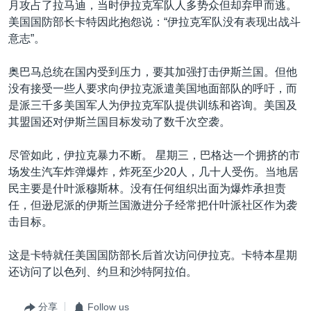
月攻占了拉马迪，当时伊拉克军队人多势众但却弃甲而逃。
美国国防部长卡特因此抱怨说：“伊拉克军队没有表现出战斗
意志”。
奥巴马总统在国内受到压力，要其加强打击伊斯兰国。但他
没有接受一些人要求向伊拉克派遣美国地面部队的呼吁，而
是派三千多美国军人为伊拉克军队提供训练和咨询。美国及
其盟国还对伊斯兰国目标发动了数千次空袭。
尽管如此，伊拉克暴力不断。 星期三，巴格达一个拥挤的市
场发生汽车炸弹爆炸，炸死至少20人，几十人受伤。当地居
民主要是什叶派穆斯林。没有任何组织出面为爆炸承担责
任，但逊尼派的伊斯兰国激进分子经常把什叶派社区作为袭
击目标。
这是卡特就任美国国防部长后首次访问伊拉克。卡特本星期
还访问了以色列、约旦和沙特阿拉伯。
分享
Follow us