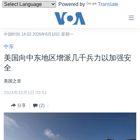
Powered by
Translate
无
障
碍
中国时间 14:02 2026年8月10日 星期一
主页
链
中东
接
美国
美国向中东地区增派几千兵力以加强安
跳
中国
全
转
台湾
到
美国之音
内
港澳
容
2024年10月1日 03:51
国际
跳
分享
(2)
转
分类新闻
最新国际新闻
到
美中关系
印太
经济·金融·贸易
导
航
热点专题
中东
人权·法律·宗教
跳