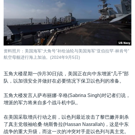
VOA视频
欧洲
科教·文娱·体健
白宫要闻
转
到
VOA今日焦点
非洲
军事
国会报道
检
中文广播
美洲
劳工
美中关系
索
全球议题
环境
美国建国250周年
关注我们
埃博拉疫情
资料照片：美国海军“大角号”补给油轮与美国海军“亚伯拉罕·林肯号”
美国之音专访
航空母舰进行海上加油。(2024年9月5日)
重要讲话与声明
五角大楼星期一(9月30日)说，美国正在向中东增派“几千”部
台海两岸关系
队，以加强安全并做好在必要情况下保卫以色列的准备。
其他语言网站
南中国海争端
五角大楼发言人萨布丽娜·辛格(Sabrina Singh)对记者们说，
关注西藏
增派的军力将来自多个战斗机中队。
关注新疆
在美国采取增兵行动之前，以色列最近攻击了黎巴嫩并刺杀
GEN Z 看美国
了真主党领袖哈桑·纳斯鲁拉(Hassan Nasrallah)，这是中东
战争的重大升级，而这一次的冲突对手是以色列与真主党。