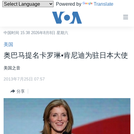
Powered by
Translate
无
障
碍
中国时间 15:38 2026年8月8日 星期六
主页
链
美国
接
美国
奥巴马提名卡罗琳•肯尼迪为驻日本大使
跳
中国
转
美国之音
台湾
到
2013年7月25日 07:57
内
港澳
容
分享
国际
跳
转
分类新闻
最新国际新闻
到
美中关系
印太
经济·金融·贸易
导
航
热点专题
中东
人权·法律·宗教
跳