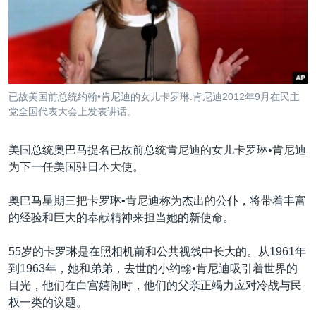
VOA视频
欧洲
科教·文娱·体健
白宫要闻
转
到
VOA今日焦点
非洲
军事
国会报道
检
中文广播
美洲
劳工
美中关系
索
全球议题
环境
美国建国250周年
关注我们
已故美国前总统约翰•肯尼迪的女儿卡罗琳.肯尼迪2012年9月在民主
埃博拉疫情
党全国代表大会上发表讲话。
美国之音专访
美国总统奥巴马提名已故前总统肯尼迪的女儿卡罗琳•肯尼迪
重要讲话与声明
为下一任美国驻日本大使。
台海两岸关系
其他语言网站
奥巴马星期三把卡罗琳•肯尼迪称为杰出的公仆，将带着丰富
南中国海争端
的经验和巨大的奉献精神来担当她的新使命。
关注西藏
55岁的卡罗琳是在照相机前和公共视线中长大的。从1961年
关注新疆
到1963年，她和弟弟，去世的小约翰•肯尼迪吸引着世界的
GEN Z 看美国
目光，他们在白宫嬉闹时，他们的父亲正竭力应对冷战与民
权一类的议题。