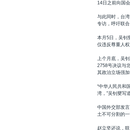
14日之前向国
与此同时，台湾
专访，呼吁联合
本月5日，吴钊
仅违反尊重人权
上个月底，吴钊
2758号决议
其政治立场强加
“中华人民共和
湾，”吴钊燮写
中国外交部发言
土不可分割的一
赵立坚还说，联