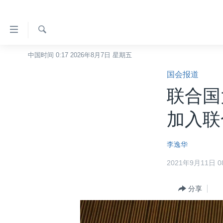
无
障
碍
检
中国时间 0:17 2026年8月7日 星期五
主页
索
链
国会报道
美国
接
联合国
中国
跳
转
台湾
加入联
到
港澳
内
李逸华
容
国际
跳
2021年9月11日 08
分类新闻
最新国际新闻
转
到
美中关系
印太
经济·金融·贸易
分享
导
热点专题
中东
人权·法律·宗教
航
跳
VOA视频
欧洲
科教·文娱·体健
白宫要闻