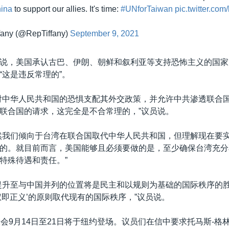
ina
to support our allies. It's time:
#UNforTaiwan
pic.twitter.c
fany (@RepTiffany)
September 9, 2021
说，美国承认古巴、伊朗、朝鲜和叙利亚等支持恐怖主义的国家
“这是违反常理的”。
对中华人民共和国的恐惧支配其外交政策，并允许中共渗透联合
联合国的请求，这完全是不合常理的，”议员说。
然我们倾向于台湾在联合国取代中华人民共和国，但理解现在要
的。就目前而言，美国能够且必须要做的是，至少确保台湾充分
特殊待遇和责任。”
提升至与中国并列的位置将是民主和以规则为基础的国际秩序的
权即正义’的原则取代现有的国际秩序，”议员说。
大会9月14日至21日将于纽约登场。议员们在信中要求托马斯-格