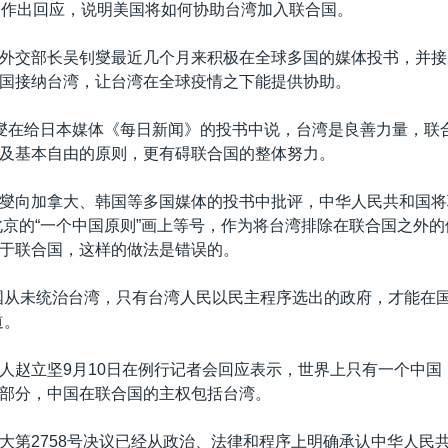
会作出回应，说明美国将如何协助台湾加入联合国。
外交部长吴钊燮最近几个月来积极在全球多国的媒体投书，并接
国接纳台湾，让台湾在全球疫情之下能提供协助。
燮在给日本媒体《每日新闻》的投书中说，台湾是良善力量，联
及基本自由的原则，更有碍联合国的整体努力。
燮向加拿大、韩国等多国媒体的投书中批评，中华人民共和国将
与北京的“一个中国原则”画上等号，作为将台湾排除在联合国之外
于联合国，这样的做法是错误的。
国从未统治台湾，只有台湾人民以民主程序选出的政府，才能在
道。
人赵立坚9月10日在例行记者会回应表示，世界上只有一个中国
部分，中国在联合国的主权包括台湾。
大第2758号决议已经从政治、法律和程序上明确承认中华人民