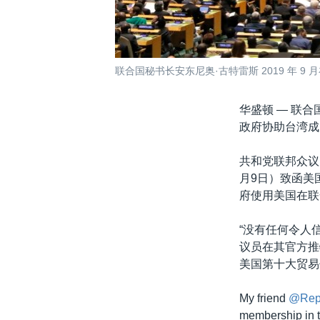
联合国秘书长安东尼奥·古特雷斯 2019 年 
华盛顿 —
联合
政府协助台湾成
共和党联邦众议员佩里（
月9日）致函美国驻
府使用美国在联
“没有任何令人
议员在其官方推
美国第十大贸易伙伴
My friend
@RepS
membership in 