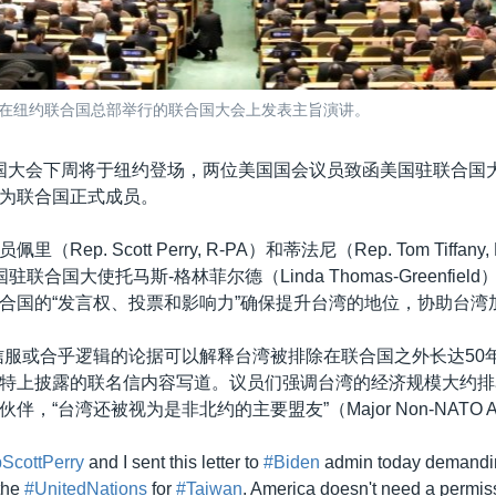
9 月在纽约联合国总部举行的联合国大会上发表主旨演讲。
国大会下周将于纽约登场，两位美国国会议员致函美国驻联合国
为联合国正式成员。
Rep. Scott Perry, R-PA）和蒂法尼（Rep. Tom Tiffany
联合国大使托马斯-格林菲尔德（Linda Thomas-Greenfie
合国的“发言权、投票和影响力”确保提升台湾的地位，协助台湾
信服或合乎逻辑的论据可以解释台湾被排除在联合国之外长达50
特上披露的联名信内容写道。议员们强调台湾的经济规模大约排
，“台湾还被视为是非北约的主要盟友”（Major Non-NATO A
cottPerry
and I sent this letter to
#Biden
admin today demandin
the
#UnitedNations
for
#Taiwan
. America doesn't need a permiss