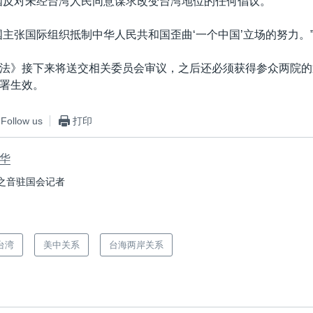
国反对未经台湾人民同意谋求改变台湾地位的任何倡议。”
国主张国际组织抵制中华人民共和国歪曲‘一个中国’立场的努力。
法》接下来将送交相关委员会审议，之后还必须获得参众两院的
署生效。
Follow us
打印
华
之音驻国会记者
台湾
美中关系
台海两岸关系