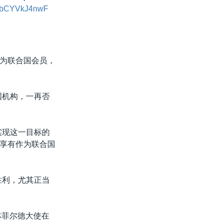
om/bCYVkJ4nwF
为联合国会员，
国机构，一再否
实现这一目标的
享有作为联合国
胜利，尤其正当
林菲尔德大使在