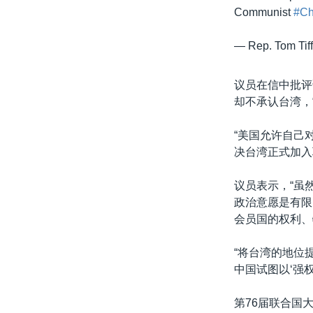
Communist
#Ch
— Rep. Tom Tif
议员在信中批评
却不承认台湾，
“美国允许自己
决台湾正式加入
议员表示，“虽
政治意愿是有限
会员国的权利、
“将台湾的地位
中国试图以‘强
第76届联合国