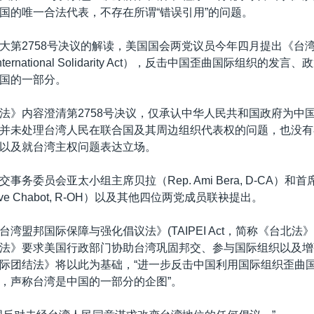
国的唯一合法代表，不存在所谓“错误引用”的问题。
大第2758号决议的解读，美国国会两党议员今年四月提出《台
International Solidarity Act），反击中国歪曲国际组织的
国的一部分。
法》内容澄清第2758号决议，仅承认中华人民共和国政府为中
并未处理台湾人民在联合国及其周边组织代表权的问题，也没有
以及就台湾主权问题表达立场。
事务委员会亚太小组主席贝拉（Rep. Ami Bera, D-CA）和
teve Chabot, R-OH）以及其他四位两党成员联袂提出。
湾盟邦国际保障与强化倡议法》(TAIPEI Act，简称《台北法
法》要求美国行政部门协助台湾巩固邦交、参与国际组织以及增
际团结法》将以此为基础，“进一步反击中国利用国际组织歪曲
，声称台湾是中国的一部分的企图”。