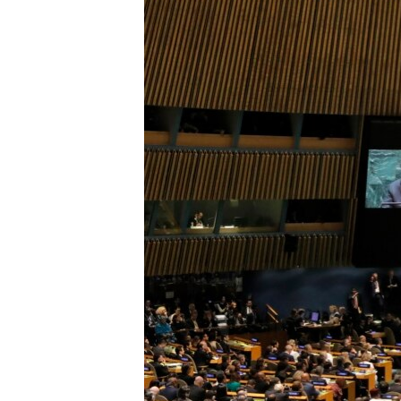
转
VOA今日焦点
非洲
军事
国会报道
到
检
中文广播
美洲
劳工
美中关系
索
全球议题
环境
美国建国250周年
埃博拉疫情
美国之音专访
重要讲话与声明
台海两岸关系
南中国海争端
关注西藏
关注新疆
GEN Z 看美国