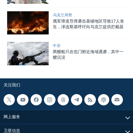
乌克兰局势
俄军弹道导弹袭击基辅地区导致17人丧
生，泽连斯基呼吁向乌克兰提供拦截器
中东
两艘船只在也门附近海域遇袭，其中一
艘沉没
关注我们
网上服务
卫星信息