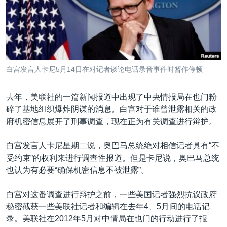
VOA视频
欧洲
科教·文娱·体健
白宫要闻
转
到
VOA今日焦点
非洲
军事
国会报道
检
中文广播
美洲
劳工
美中关系
索
全球议题
环境
美国建国250周年
关注我们
白宫发言人卡尼5月14日在对记者谈论电话录音事件时暂作停顿
埃博拉疫情
美国之音专访
去年，美联社的一篇新闻报道中出现了中央情报局在也门粉
碎了基地组织爆炸阴谋的消息。白宫对于谁曾泄露相关的政
重要讲话与声明
府机密信息展开了刑事调查，现在正为有关调查进行辩护。
台海两岸关系
其他语言网站
白宫发言人卡尼星期二说，奥巴马总统绝对相信记者具有“不
南中国海争端
受约束”的权利来进行调查性报道。但是卡尼说，奥巴马总统
关注西藏
也认为有必要“确保机密信息不被泄露”。
关注新疆
白宫对这番调查进行辩护之前，一些美国记者强烈抗议政府
GEN Z 看美国
秘密截获一些美联社记者和编辑在去年4、5月间的电话记
录。美联社在2012年5月对中情局在也门的行动进行了报