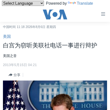
Powered by
Translate
无
障
碍
中国时间 11:18 2026年8月6日 星期四
主页
链
美国
接
美国
白宫为窃听美联社电话一事进行辩护
跳
中国
转
美国之音
台湾
到
2013年5月15日 04:21
内
港澳
容
分享
国际
跳
转
分类新闻
最新国际新闻
到
美中关系
印太
经济·金融·贸易
导
航
热点专题
中东
人权·法律·宗教
跳