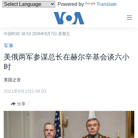
Powered by
Translate
无
障
碍
中国时间 18:53 2026年8月7日 星期五
主页
链
军事
接
美国
美俄两军参谋总长在赫尔辛基会谈六小
跳
中国
时
转
台湾
到
美国之音
内
港澳
容
2021年9月23日 08:03
国际
跳
分享
转
分类新闻
最新国际新闻
到
美中关系
印太
经济·金融·贸易
导
航
热点专题
中东
人权·法律·宗教
跳