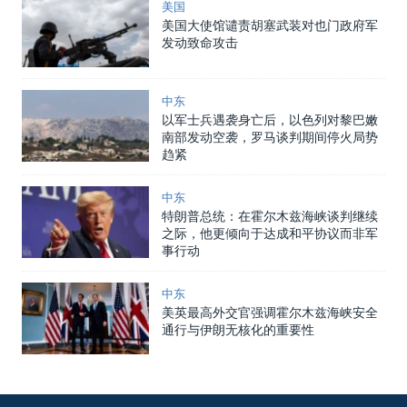
美国
美国大使馆谴责胡塞武装对也门政府军
发动致命攻击
中东
以军士兵遇袭身亡后，以色列对黎巴嫩
南部发动空袭，罗马谈判期间停火局势
趋紧
中东
特朗普总统：在霍尔木兹海峡谈判继续
之际，他更倾向于达成和平协议而非军
事行动
中东
美英最高外交官强调霍尔木兹海峡安全
通行与伊朗无核化的重要性