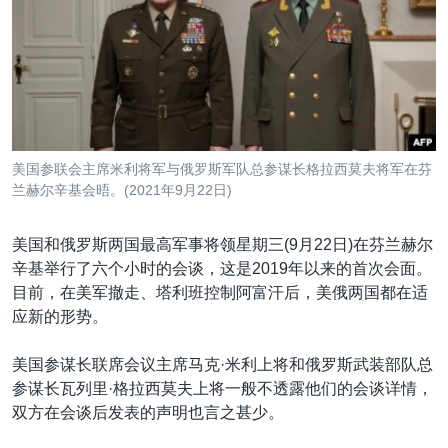
VOA视频
欧洲
科教·文娱·体健
白宫要闻
转
到
VOA今日焦点
非洲
军事
国会报道
检
中文广播
美洲
劳工
美中关系
索
全球议题
环境
美国建国250周年
关注我们
埃博拉疫情
美国参联会主席米利将军与俄罗斯军队总参谋长格拉西莫夫将军在芬
美国之音专访
兰赫尔辛基会晤。(2021年9月22日)
重要讲话与声明
美国和俄罗斯两国最高军事将领星期三(9月22日)在芬兰赫尔
台海两岸关系
辛基举行了六个小时的会谈，这是2019年以来的首次会面。
其他语言网站
目前，在美军撤走、塔利班控制阿富汗后，美俄两国都在适
南中国海争端
应新的形势。
关注西藏
美国参谋长联席会议主席马克·米利上将和俄罗斯武装部队总
关注新疆
参谋长瓦列里·格拉西莫夫上将一般不透露他们的会谈详情，
GEN Z 看美国
双方在会谈后发表的声明也言之甚少。