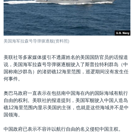
VOA视频
欧洲
科教·文娱·体健
白宫要闻
转
到
VOA今日焦点
非洲
军事
国会报道
检
中文广播
美洲
劳工
美中关系
索
全球议题
环境
美国建国250周年
关注我们
美国海军拉森号导弹驱逐舰(资料照)
埃博拉疫情
美国之音专访
美联社等多家媒体援引不透露姓名的美国国防官员的话报道
说，美国海军拉森号导弹驱逐舰驶入了斯普拉特利群岛（中
重要讲话与声明
国称南沙群岛）的渚碧礁12海里范围，巡逻期间没有发生任
台海两岸关系
何事件。
其他语言网站
南中国海争端
奥巴马政府一直表示在包括南中国海在内的国际海域有航行
关注西藏
自由的权利。美联社的报道提到，美国军舰驶入中国人造岛
礁12海里范围内显示美国的主张，也就是这些海域并不是中
关注新疆
国领海。
GEN Z 看美国
中国政府已表示不容许以航行自由的名义侵犯中国主权。