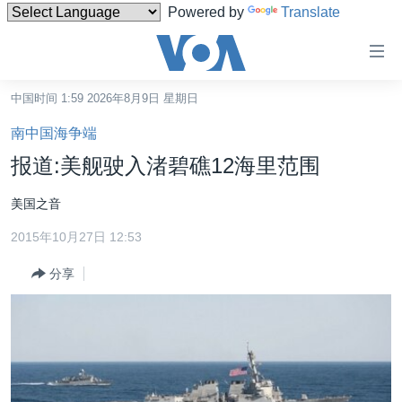
Powered by
Translate
无
障
碍
中国时间 1:59 2026年8月9日 星期日
主页
链
南中国海争端
接
美国
报道:美舰驶入渚碧礁12海里范围
跳
中国
转
美国之音
台湾
到
2015年10月27日 12:53
内
港澳
容
分享
国际
跳
转
分类新闻
最新国际新闻
到
美中关系
印太
经济·金融·贸易
导
航
热点专题
中东
人权·法律·宗教
跳