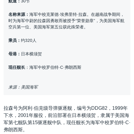
航速：
30节
名称来源：
海军中校克莱德·埃弗里特·拉森。在越南战争期间，
时为海军中尉的拉森因勇敢而被授予“荣誉勋章”，为美国海军航
空兵第一位、美国海军第五位获此殊荣者。
乘员：
约320人
母港：
日本横须贺
现任舰长
：海军中校罗伯特·C·弗朗西斯
来源：美国海军
拉森号为阿利·伯克级导弹驱逐舰，编号为DDG82，1999年
下水，2001年服役，前沿部署在日本横须贺，隶属于美国海
军第七舰队第15驱逐舰中队，现任舰长为海军中校罗伯特·C·
弗朗西斯。