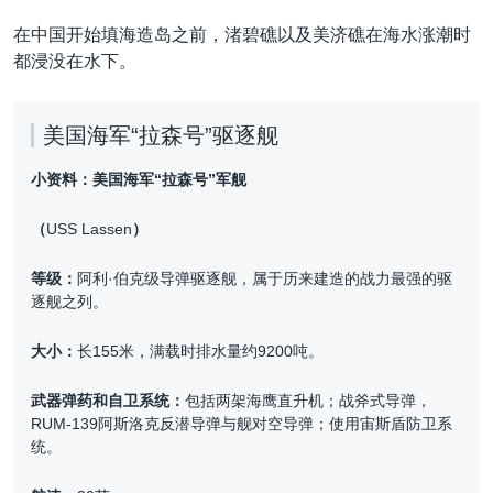
在中国开始填海造岛之前，渚碧礁以及美济礁在海水涨潮时
都浸没在水下。
美国海军“拉森号”驱逐舰
小资料：美国海军“拉森号”军舰
（
USS Lassen
）
等级：
阿利·伯克级导弹驱逐舰，属于历来建造的战力最强的驱
逐舰之列。
大小：
长155米，满载时排水量约9200吨。
武器弹药和自卫系统：
包括两架海鹰直升机；战斧式导弹，
RUM-139阿斯洛克反潜导弹与舰对空导弹；使用宙斯盾防卫系
统。