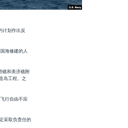
的计划作出反
中国海修建的人
碧礁和美济礁附
模造岛工程。之
与飞行自由不应
定采取负责任的