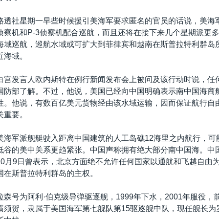
路透社星期一早些时候援引美海军要求匿名的官员的话说，美海军
侦察机和P-3侦察机配合巡航，而且还将在接下来几个星期派更
海域巡航，巡航水域或可扩大到菲律宾和越南在斯普拉特利群岛
近海域。
白宫发言人欧内斯特在例行新闻发布会上被问及该行动时说，任
国防部了解。不过，他说，美国已经向中国明确表示南中国海商
性。他说，有数百亿美元货物经由该水域运输，因而保证航行自
关重要。
美海军派舰艇驶入距离中国建筑的人工岛礁12海里之内航行，可
低谷的美中关系更趋紧张。中国声称拥有绝大部分南中国海。中
10月9日曾表示，北京方面绝不允许任何国家以通航和飞越自由
国在斯普拉特利群岛的主权。
拉森号为阿利·伯克级导弹驱逐舰，1999年下水，2001年服役
横须贺，隶属于美国海军第七舰队第15驱逐舰中队，现任舰长为罗