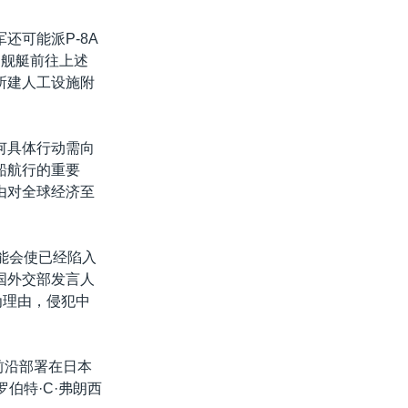
还可能派P-8A
多舰艇前往上述
所建人工设施附
何具体行动需向
船航行的重要
由对全球经济至
能会使已经陷入
国外交部发言人
为理由，侵犯中
，前沿部署在日本
伯特·C·弗朗西