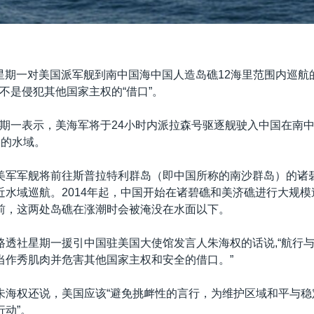
星期一对美国派军舰到南中国海中国人造岛礁12海里范围内巡航
不是侵犯其他国家主权的“借口”。
期一表示，美海军将于24小时内派拉森号驱逐舰驶入中国在南
内的水域。
美军军舰将前往斯普拉特利群岛（即中国所称的南沙群岛）的诸
近水域巡航。2014年起，中国开始在诸碧礁和美济礁进行大规
前，这两处岛礁在涨潮时会被淹没在水面以下。
路透社星期一援引中国驻美国大使馆发言人朱海权的话说,“航行
当作秀肌肉并危害其他国家主权和安全的借口。”
朱海权还说，美国应该“避免挑衅性的言行，为维护区域和平与稳
行动”。