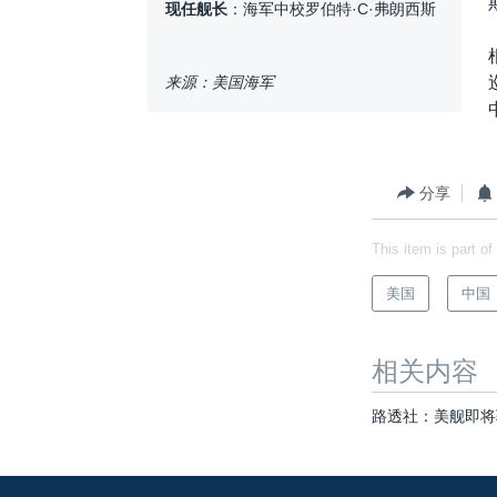
现任舰长
：海军中校罗伯特·C·弗朗西斯
来源：美国海军
分享
This item is part of
美国
中国
相关内容
路透社：美舰即将