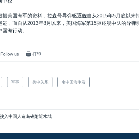
斯中校。
根据美国海军的资料，拉森号导弹驱逐舰自从2015年5月底以来
巡逻，而自从2013年8月以来，美国海军第15驱逐舰中队的导弹
中国海行动。
Follow us
打印
军事
美中关系
南中国海争端
驶入中国人造岛礁附近水域