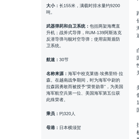
大小：
长155米，满载时排水量约9200
吨。
武器弹药和自卫系统：
包括两架海鹰直
升机；战斧式导弹，RUM-139阿斯洛克
反潜导弹与舰对空导弹；使用宙斯盾防
卫系统。
航速：
30节
名称来源：
海军中校克莱德·埃弗里特·拉
森。在越南战争期间，时为海军中尉的
拉森因勇敢而被授予“荣誉勋章”，为美国
海军航空兵第一位、美国海军第五位获
此殊荣者。
乘员：
约320人
母港：
日本横须贺