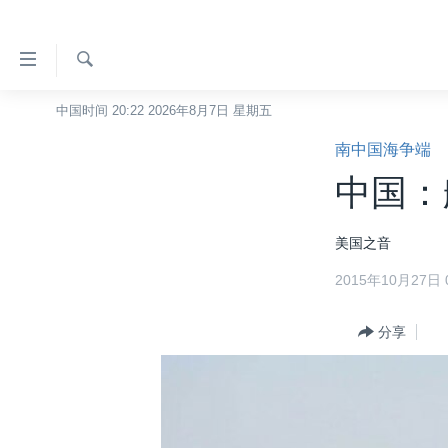
无
障
碍
检
中国时间 20:22 2026年8月7日 星期五
主页
索
链
南中国海争端
美国
接
中国：
中国
跳
转
台湾
美国之音
到
港澳
内
2015年10月27日 0
容
国际
跳
分类新闻
分享
最新国际新闻
转
到
美中关系
印太
经济·金融·贸易
导
热点专题
中东
人权·法律·宗教
航
跳
VOA视频
欧洲
科教·文娱·体健
白宫要闻