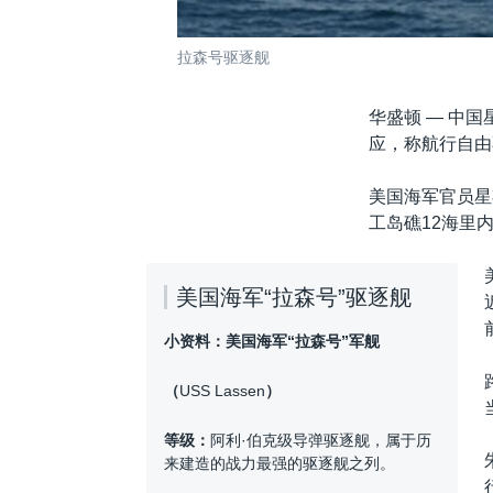
拉森号驱逐舰
华盛顿 —
中国
应，称航行自由
美国海军官员星
工岛礁12海里
美国海军“拉森号”驱逐舰
小资料：美国海军“拉森号”军舰
（
USS Lassen
）
等级：
阿利·伯克级导弹驱逐舰，属于历
来建造的战力最强的驱逐舰之列。