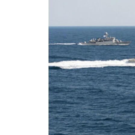
转
VOA今日焦点
非洲
军事
国会报道
到
检
中文广播
美洲
劳工
美中关系
索
全球议题
环境
美国建国250周年
埃博拉疫情
美国之音专访
重要讲话与声明
台海两岸关系
南中国海争端
关注西藏
关注新疆
GEN Z 看美国