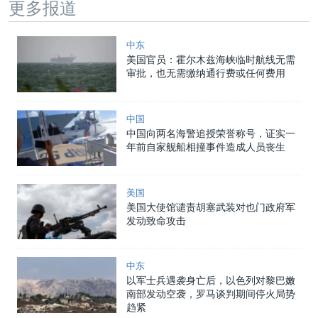
更多报道
中东
美国官员：霍尔木兹海峡临时航线无需
审批，也无需缴纳通行费或任何费用
中国
中国向两名海警追授荣誉称号，证实一
年前自家舰船相撞事件造成人员丧生
美国
美国大使馆谴责胡塞武装对也门政府军
发动致命攻击
中东
以军士兵遇袭身亡后，以色列对黎巴嫩
南部发动空袭，罗马谈判期间停火局势
趋紧