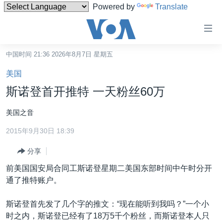
Powered by
Translate
无
障
碍
中国时间 21:36 2026年8月7日 星期五
主页
链
美国
接
美国
斯诺登首开推特 一天粉丝60万
跳
中国
转
美国之音
台湾
到
2015年9月30日 18:39
内
港澳
容
分享
国际
跳
前美国国安局合同工斯诺登星期二美国东部时间中午时分开
转
分类新闻
最新国际新闻
通了推特账户。
到
美中关系
印太
经济·金融·贸易
导
斯诺登首先发了几个字的推文：“现在能听到我吗？”一个小
航
热点专题
中东
人权·法律·宗教
时之内，斯诺登已经有了18万5千个粉丝，而斯诺登本人只
跳