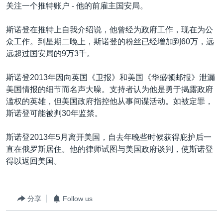
VOA视频
欧洲
科教·文娱·体健
白宫要闻
关注一个推特账户 - 他的前雇主国安局。
转
到
VOA今日焦点
非洲
军事
国会报道
斯诺登在推特上自我介绍说，他曾经为政府工作，现在为公
检
中文广播
美洲
劳工
美中关系
众工作。到星期二晚上，斯诺登的粉丝已经增加到60万，远
索
远超过国安局的9万3千。
全球议题
环境
美国建国250周年
关注我们
埃博拉疫情
斯诺登2013年因向英国《卫报》和美国《华盛顿邮报》泄漏
美国情报的细节而名声大噪。支持者认为他是勇于揭露政府
美国之音专访
滥权的英雄，但美国政府指控他从事间谍活动。如被定罪，
重要讲话与声明
斯诺登可能被判30年监禁。
台海两岸关系
其他语言网站
斯诺登2013年5月离开美国，自去年晚些时候获得庇护后一
南中国海争端
直在俄罗斯居住。他的律师试图与美国政府谈判，使斯诺登
得以返回美国。
关注西藏
关注新疆
分享
Follow us
GEN Z 看美国