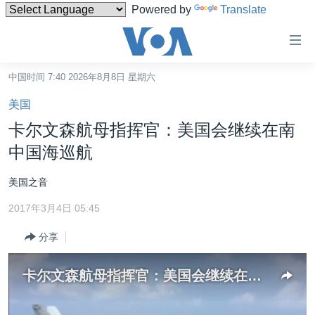
Powered by
Translate
无
障
碍
中国时间 7:40 2026年8月8日 星期六
主页
链
美国
接
美国
卡尔文森航母指挥官：美国会继续在南
跳
中国
中国海巡航
转
台湾
到
美国之音
内
港澳
容
2017年3月4日 05:45
国际
跳
分享
转
分类新闻
最新国际新闻
到
美中关系
印太
经济·金融·贸易
导
卡尔文森航母指挥官：美国会继续在南中国海巡航
航
热点专题
中东
人权·法律·宗教
跳