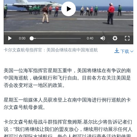
VOA视频
欧洲
科教·文娱·体健
白宫要闻
转
没有媒体可用资源
到
VOA今日焦点
非洲
军事
国会报道
检
中文广播
美洲
劳工
美中关系
索
全球议题
环境
美国建国250周年
0:00
0:40
关注我们
埃博拉疫情
卡尔文森航母指挥官：美国会继续在南中国海巡航
下载
美国之音专访
重要讲话与声明
美国一位海军指挥官星期五重申，美国将继续在有争议的南
中国海巡航，确保航行和飞行自由。目前各方在关注美国是
台海两岸关系
其他语言网站
否会改变对这一地区的政策。
南中国海争端
星期五一组媒体人员获准登上在南中国海进行例行巡航的卡
关注西藏
尔文森号航母参观。
关注新疆
卡尔文森号航母战斗群指挥官詹姆斯.基尔比少将告诉记者们
GEN Z 看美国
说：“我们将继续让我们的盟友放心，继续用行动展示任何人
都可以在国际水域航行。每个人都可以进行商务活动和使用