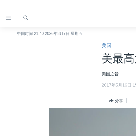
无
障
碍
检
中国时间 21:40 2026年8月7日 星期五
主页
索
链
美国
美国
接
美最高
中国
跳
转
台湾
美国之音
到
港澳
内
2017年5月16日 15
容
国际
跳
分类新闻
分享
最新国际新闻
转
到
美中关系
印太
经济·金融·贸易
导
热点专题
中东
人权·法律·宗教
航
跳
VOA视频
欧洲
科教·文娱·体健
白宫要闻