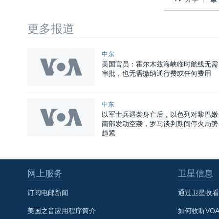
更多报道
中东
美国官员：霍尔木兹海峡临时航线无需
审批，也无需缴纳通行费或任何费用
中东
以军士兵遇袭身亡后，以色列对黎巴嫩
南部发动空袭，罗马谈判期间停火局势
趋紧
网上服务
卫星信息
关注我们
订阅电邮新闻
通过卫星收看
美国之音应用程序简介
如何收听VO