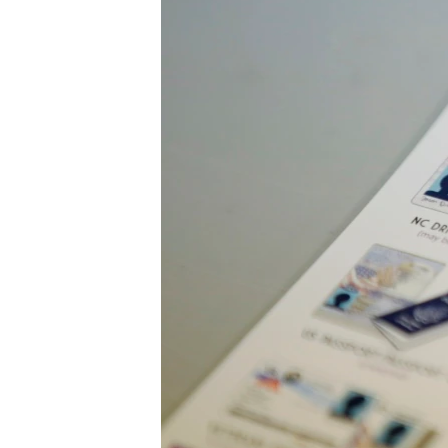
转
VOA今日焦点
非洲
军事
国会报道
到
检
中文广播
美洲
劳工
美中关系
索
全球议题
环境
美国建国250周年
埃博拉疫情
美国之音专访
重要讲话与声明
台海两岸关系
南中国海争端
关注西藏
关注新疆
GEN Z 看美国