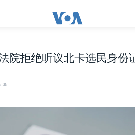
法院拒绝听议北卡选民身份
:35