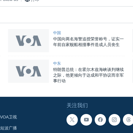
中国
中国向两名海警追授荣誉称号，证实一
年前自家舰船相撞事件造成人员丧生
中东
特朗普总统：在霍尔木兹海峡谈判继续
之际，他更倾向于达成和平协议而非军
事行动
关注我们
VOA卫视
A短波广播